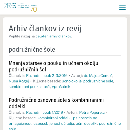
Arhiv člankov iz revij
Pojdite nazaj na
celoten arhiv člankov
.
podružnične šole
Mnenja staršev o pouku in učnem okolju
podružničnih šol
Članek iz:
Razredni pouk 2-3/2016
•
Avtorji:
dr. Majda Cencič
,
Nuša Kogej
•
Ključne besede:
učno okolje
,
podružnične šole
,
kombinirani pouk
,
starši
,
vprašalnik
Podružnične osnovne šole s kombiniranimi
oddelki
Članek iz:
Razredni pouk 1/2019
•
Avtorji:
Petra Pogorelc
•
Ključne besede:
kombinirani oddelki
,
psihosocialna
prilagojenost
,
usposobljenost učitelja
,
učni dosežki
,
podružnične
šole