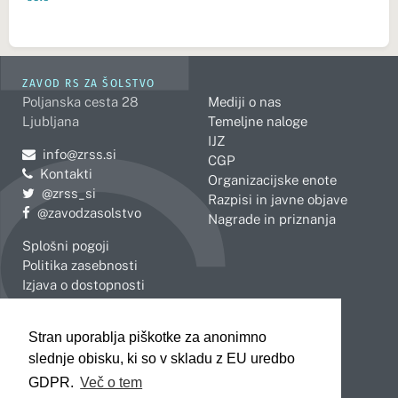
ZAVOD RS ZA ŠOLSTVO
Poljanska cesta 28
Mediji o nas
Ljubljana
Temeljne naloge
IJZ
Pošljite e-mail na
info@zrss.si
CGP
Kontakti
Organizacijske enote
Pojdite na Twitter:
@zrss_si
Razpisi in javne objave
Pojdite na Facebook:
@zavodzasolstvo
Nagrade in priznanja
Splošni pogoji
Politika zasebnosti
Izjava o dostopnosti
OBMOČNE ENOTE
Stran uporablja piškotke za anonimno
Celje
Novo mesto
slednje obisku, ki so v skladu z EU uredbo
Koper
Slovenj Gradec
Kranj
GDPR.
Več o tem