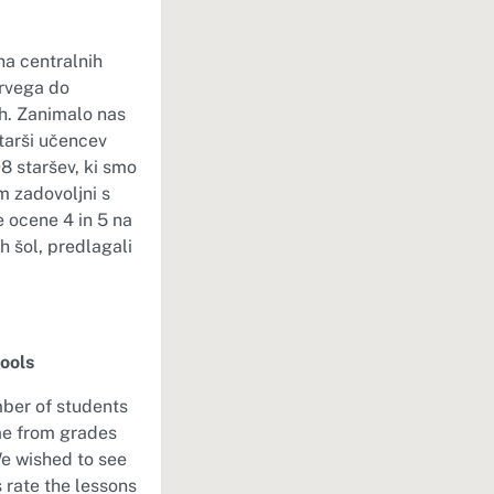
na centralnih
prvega do
ah. Zanimalo nas
starši učencev
8 staršev, ki smo
em zadovoljni s
e ocene 4 in 5 na
h šol, predlagali
ools
mber of students
me from grades
 We wished to see
 rate the lessons