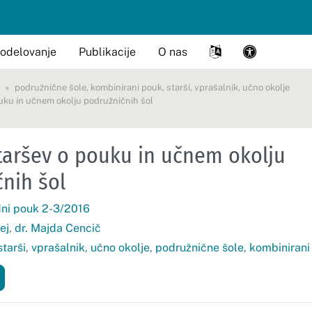
odelovanje
Publikacije
O nas
podružnične šole
,
kombinirani pouk
,
starši
,
vprašalnik
,
učno okolje
uku in učnem okolju podružničnih šol
taršev o pouku in učnem okolju
nih šol
ni pouk 2-3/2016
ej
,
dr. Majda Cencič
starši
,
vprašalnik
,
učno okolje
,
podružnične šole
,
kombinirani