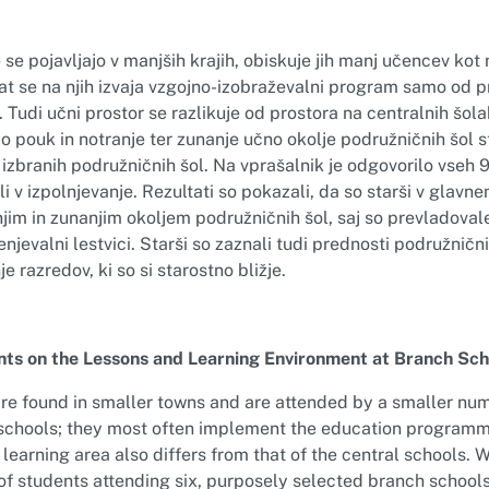
se pojavljajo v manjših krajih, obiskuje jih manj učencev kot 
rat se na njih izvaja vzgojno-izobraževalni program samo od 
 Tudi učni prostor se razlikuje od prostora na centralnih šol
jo pouk in notranje ter zunanje učno okolje podružničnih šol 
izbranih podružničnih šol. Na vprašalnik je odgovorilo vseh 9
li v izpolnjevanje. Rezultati so pokazali, da so starši v glavn
jim in zunanjim okoljem podružničnih šol, saj so prevladoval
njevalni lestvici. Starši so zaznali tudi prednosti podružnični
e razredov, ki so si starostno bližje.
nts on the Lessons and Learning Environment at Branch Sch
re found in smaller towns and are attended by a smaller nu
 schools; they most often implement the education program
r learning area also differs from that of the central schools.
of students attending six, purposely selected branch schools