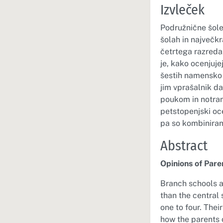
Izvleček
Podružnične šole 
šolah in največk
četrtega razreda.
je, kako ocenjuje
šestih namensko 
jim vprašalnik da
poukom in notran
petstopenjski oce
pa so kombiniranj
Abstract
Opinions of Pare
Branch schools a
than the central
one to four. Thei
how the parents 