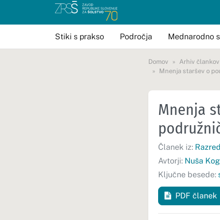
Stiki s prakso
Področja
Mednarodno s
Domov
Arhiv člankov
Mnenja staršev o po
Mnenja s
podružnič
Članek iz:
Razred
Avtorji:
Nuša Kog
Ključne besede:
PDF članek