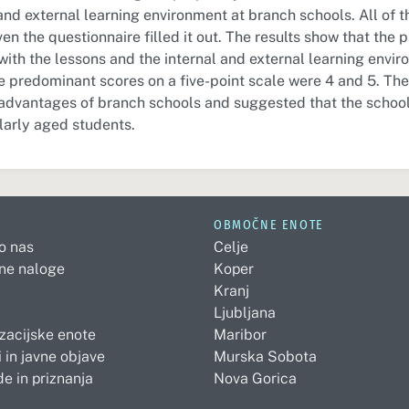
and external learning environment at branch schools. All of 
n the questionnaire filled it out. The results show that the 
with the lessons and the internal and external learning envi
he predominant scores on a five-point scale were 4 and 5. Th
 advantages of branch schools and suggested that the scho
larly aged students.
OBMOČNE ENOTE
 o nas
Celje
ne naloge
Koper
Kranj
Ljubljana
zacijske enote
Maribor
 in javne objave
Murska Sobota
e in priznanja
Nova Gorica