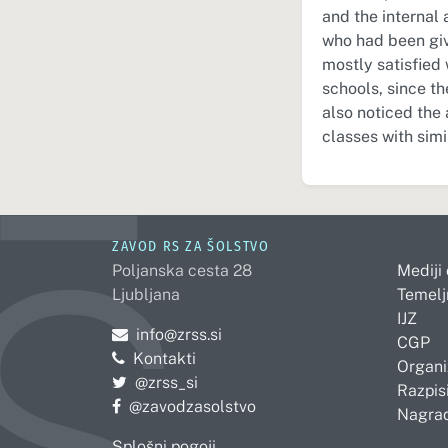
and the internal 
who had been give
mostly satisfied 
schools, since t
also noticed the
classes with simi
ZAVOD RS ZA ŠOLSTVO
Poljanska cesta 28
Mediji
Ljubljana
Temelj
IJZ
Pošljite e-mail na
info@zrss.si
CGP
Kontakti
Organi
Pojdite na Twitter:
@zrss_si
Razpisi
Pojdite na Facebook:
@zavodzasolstvo
Nagrad
Splošni pogoji