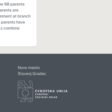
the 98 parents
parents are
ronment at branch
e parents have
ols combine
Novo mesto
Slovenj Gradec