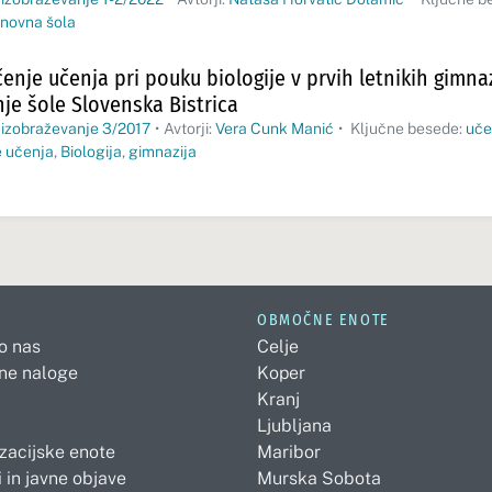
novna šola
nje učenja pri pouku biologije v prvih letnikih gimna
je šole Slovenska Bistrica
 izobraževanje 3/2017
•
Avtorji:
Vera Cunk Manić
•
Ključne besede:
uče
 učenja
,
Biologija
,
gimnazija
OBMOČNE ENOTE
 o nas
Celje
ne naloge
Koper
Kranj
Ljubljana
zacijske enote
Maribor
 in javne objave
Murska Sobota