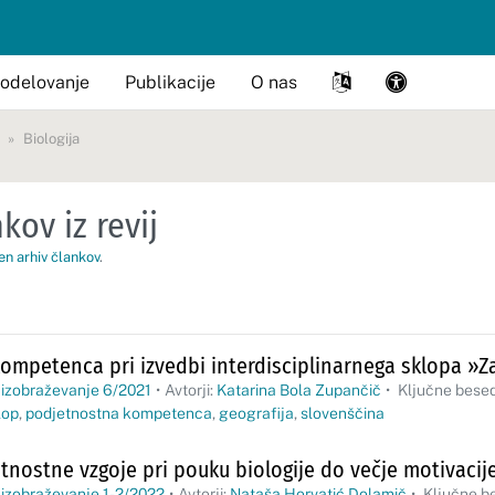
odelovanje
Publikacije
O nas
Biologija
kov iz revij
en arhiv člankov
.
ompetenca pri izvedbi interdisciplinarnega sklopa »Za
 izobraževanje 6/2021
•
Avtorji:
Katarina Bola Zupančič
•
Ključne bese
lop
,
podjetnostna kompetenca
,
geografija
,
slovenščina
tnostne vzgoje pri pouku biologije do večje motivacij
 izobraževanje 1-2/2022
•
Avtorji:
Nataša Horvatić Dolamič
•
Ključne b