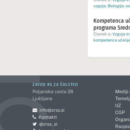
vzgoja
,
Biologija
,
os
Kompetenca uče
programa Sredn
Članek iz:
Vzgoja in
kompetenca učenje
ZAVOD RS ZA ŠOLSTVO
Poljanska cesta 28
Mediji
Ljubljana
Temelj
IJZ
Pošljite e-mail na
info@zrss.si
CGP
Kontakti
Organi
Pojdite na Twitter:
@zrss_si
Razpisi