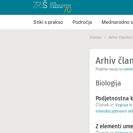
Stiki s prakso
Področja
Mednarodno s
Domov
Arhiv člankov
Arhiv član
Pojdite nazaj na
celot
Biologija
Podjetnostna k
Članek iz:
Vzgoja in
interdisciplinarni sk
Z elementi ume
Članek iz:
Vzgoja in