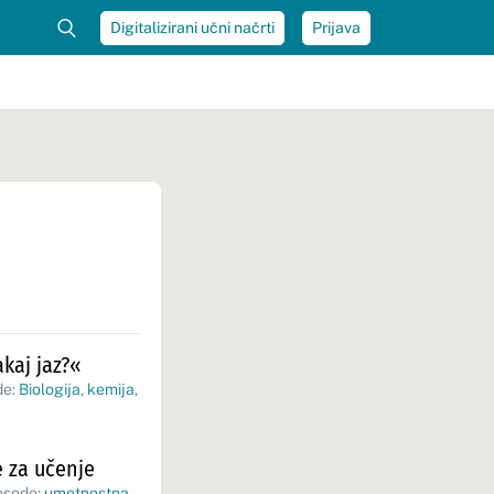
Digitalizirani učni načrti
Prijava
kaj jaz?«
de:
Biologija
,
kemija
,
e za učenje
esede:
umetnostna