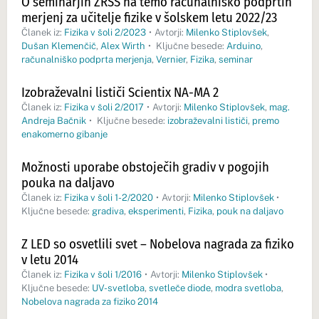
O seminarjih ZRSŠ na temo računalniško podprtih
merjenj za učitelje fizike v šolskem letu 2022/23
Članek iz:
Fizika v šoli 2/2023
•
Avtorji:
Milenko Stiplovšek
,
Dušan Klemenčič
,
Alex Wirth
•
Ključne besede:
Arduino
,
računalniško podprta merjenja
,
Vernier
,
Fizika
,
seminar
Izobraževalni lističi Scientix NA-MA 2
Članek iz:
Fizika v šoli 2/2017
•
Avtorji:
Milenko Stiplovšek
,
mag.
Andreja Bačnik
•
Ključne besede:
izobraževalni lističi
,
premo
enakomerno gibanje
Možnosti uporabe obstoječih gradiv v pogojih
pouka na daljavo
Članek iz:
Fizika v šoli 1-2/2020
•
Avtorji:
Milenko Stiplovšek
•
Ključne besede:
gradiva
,
eksperimenti
,
Fizika
,
pouk na daljavo
Z LED so osvetlili svet – Nobelova nagrada za fiziko
v letu 2014
Članek iz:
Fizika v šoli 1/2016
•
Avtorji:
Milenko Stiplovšek
•
Ključne besede:
UV-svetloba
,
svetleče diode
,
modra svetloba
,
Nobelova nagrada za fiziko 2014