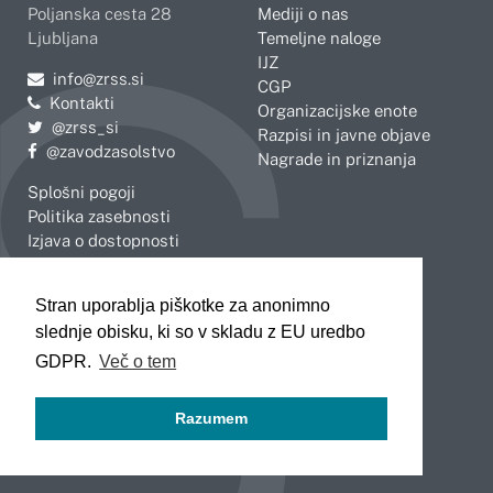
Poljanska cesta 28
Mediji o nas
Ljubljana
Temeljne naloge
IJZ
Pošljite e-mail na
info@zrss.si
CGP
Kontakti
Organizacijske enote
Pojdite na Twitter:
@zrss_si
Razpisi in javne objave
Pojdite na Facebook:
@zavodzasolstvo
Nagrade in priznanja
Splošni pogoji
Politika zasebnosti
Izjava o dostopnosti
OBMOČNE ENOTE
Stran uporablja piškotke za anonimno
Celje
Novo mesto
slednje obisku, ki so v skladu z EU uredbo
Koper
Slovenj Gradec
Kranj
GDPR.
Več o tem
Ljubljana
Maribor
Razumem
Murska Sobota
Nova Gorica