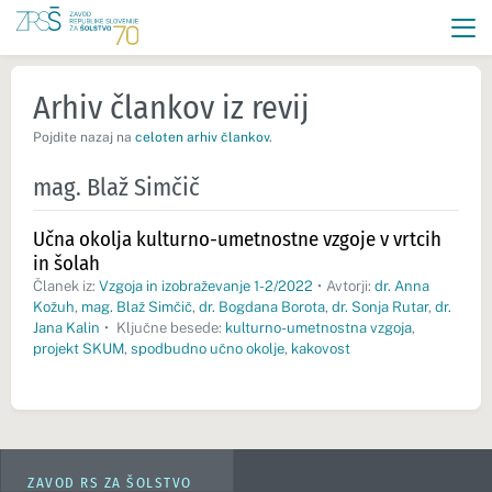
Arhiv člankov iz revij
Pojdite nazaj na
celoten arhiv člankov
.
mag. Blaž Simčič
Učna okolja kulturno-umetnostne vzgoje v vrtcih
in šolah
Članek iz:
Vzgoja in izobraževanje 1-2/2022
•
Avtorji:
dr. Anna
Kožuh
,
mag. Blaž Simčič
,
dr. Bogdana Borota
,
dr. Sonja Rutar
,
dr.
Jana Kalin
•
Ključne besede:
kulturno-umetnostna vzgoja
,
projekt SKUM
,
spodbudno učno okolje
,
kakovost
ZAVOD RS ZA ŠOLSTVO