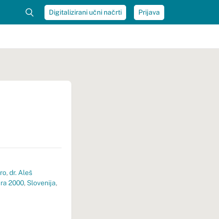
Digitalizirani učni načrti
Prijava
iro
,
dr. Aleš
ra 2000
,
Slovenija
,