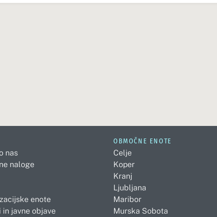
OBMOČNE ENOTE
 o nas
Celje
ne naloge
Koper
Kranj
Ljubljana
zacijske enote
Maribor
 in javne objave
Murska Sobota