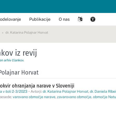
odelovanje
Publikacije
O nas
dr. Katarina Polajnar Horvat
kov iz revij
en arhiv člankov
.
 Polajnar Horvat
 okvir ohranjanja narave v Sloveniji
a v šoli 2-3/2023
•
Avtorji:
dr. Katarina Polajnar Horvat
,
dr. Daniela Ribe
besede:
varovano območje narave
,
zavarovano območje
,
območje Natu