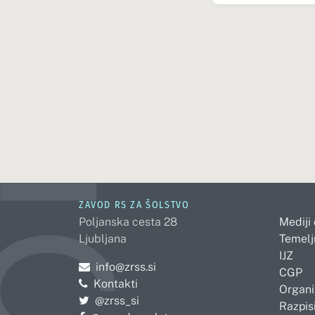
ZAVOD RS ZA ŠOLSTVO
Poljanska cesta 28
Mediji
Ljubljana
Temelj
IJZ
Pošljite e-mail na
info@zrss.si
CGP
Kontakti
Organi
Pojdite na Twitter:
@zrss_si
Razpisi