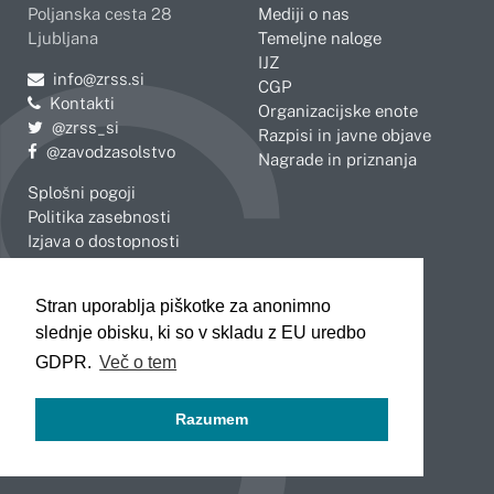
Poljanska cesta 28
Mediji o nas
Ljubljana
Temeljne naloge
IJZ
Pošljite e-mail na
info@zrss.si
CGP
Kontakti
Organizacijske enote
Pojdite na Twitter:
@zrss_si
Razpisi in javne objave
Pojdite na Facebook:
@zavodzasolstvo
Nagrade in priznanja
Splošni pogoji
Politika zasebnosti
Izjava o dostopnosti
OBMOČNE ENOTE
Stran uporablja piškotke za anonimno
Celje
Novo mesto
slednje obisku, ki so v skladu z EU uredbo
Koper
Slovenj Gradec
Kranj
GDPR.
Več o tem
Ljubljana
Maribor
Razumem
Murska Sobota
Nova Gorica