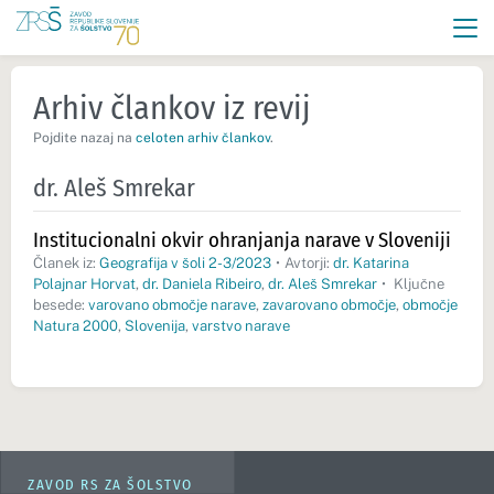
Arhiv člankov iz revij
Pojdite nazaj na
celoten arhiv člankov
.
dr. Aleš Smrekar
Institucionalni okvir ohranjanja narave v Sloveniji
Članek iz:
Geografija v šoli 2-3/2023
•
Avtorji:
dr. Katarina
Polajnar Horvat
,
dr. Daniela Ribeiro
,
dr. Aleš Smrekar
•
Ključne
besede:
varovano območje narave
,
zavarovano območje
,
območje
Natura 2000
,
Slovenija
,
varstvo narave
ZAVOD RS ZA ŠOLSTVO