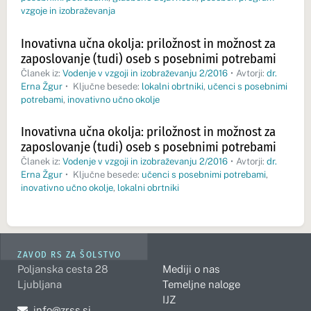
vzgoje in izobraževanja
Inovativna učna okolja: priložnost in možnost za
zaposlovanje (tudi) oseb s posebnimi potrebami
Članek iz:
Vodenje v vzgoji in izobraževanju 2/2016
•
Avtorji:
dr.
Erna Žgur
•
Ključne besede:
lokalni obrtniki
,
učenci s posebnimi
potrebami
,
inovativno učno okolje
Inovativna učna okolja: priložnost in možnost za
zaposlovanje (tudi) oseb s posebnimi potrebami
Članek iz:
Vodenje v vzgoji in izobraževanju 2/2016
•
Avtorji:
dr.
Erna Žgur
•
Ključne besede:
učenci s posebnimi potrebami
,
inovativno učno okolje
,
lokalni obrtniki
ZAVOD RS ZA ŠOLSTVO
Poljanska cesta 28
Mediji o nas
Ljubljana
Temeljne naloge
IJZ
Pošljite e-mail na
info@zrss.si