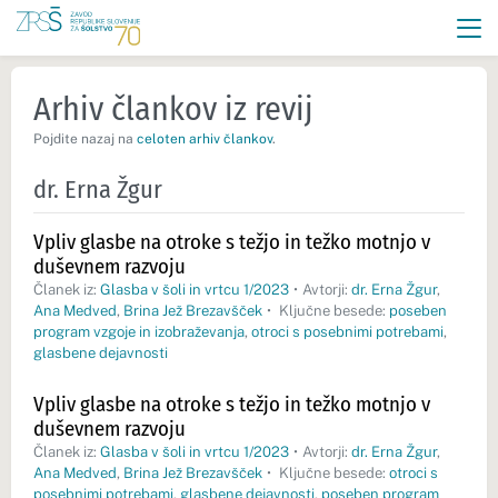
Arhiv člankov iz revij
Pojdite nazaj na
celoten arhiv člankov
.
dr. Erna Žgur
Vpliv glasbe na otroke s težjo in težko motnjo v
duševnem razvoju
Članek iz:
Glasba v šoli in vrtcu 1/2023
•
Avtorji:
dr. Erna Žgur
,
Ana Medved
,
Brina Jež Brezavšček
•
Ključne besede:
poseben
program vzgoje in izobraževanja
,
otroci s posebnimi potrebami
,
glasbene dejavnosti
Vpliv glasbe na otroke s težjo in težko motnjo v
duševnem razvoju
Članek iz:
Glasba v šoli in vrtcu 1/2023
•
Avtorji:
dr. Erna Žgur
,
Ana Medved
,
Brina Jež Brezavšček
•
Ključne besede:
otroci s
posebnimi potrebami
,
glasbene dejavnosti
,
poseben program