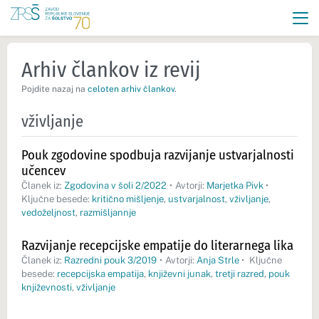
Arhiv člankov iz revij
Pojdite nazaj na
celoten arhiv člankov
.
vživljanje
Pouk zgodovine spodbuja razvijanje ustvarjalnosti
učencev
Članek iz:
Zgodovina v šoli 2/2022
•
Avtorji:
Marjetka Pivk
•
Ključne besede:
kritično mišljenje
,
ustvarjalnost
,
vživljanje
,
vedoželjnost
,
razmišljannje
Razvijanje recepcijske empatije do literarnega lika
Članek iz:
Razredni pouk 3/2019
•
Avtorji:
Anja Strle
•
Ključne
besede:
recepcijska empatija
,
književni junak
,
tretji razred
,
pouk
književnosti
,
vživljanje