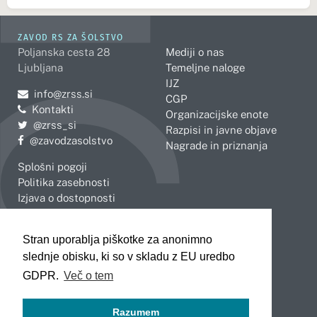
ZAVOD RS ZA ŠOLSTVO
Poljanska cesta 28
Mediji o nas
Ljubljana
Temeljne naloge
IJZ
Pošljite e-mail na
info@zrss.si
CGP
Kontakti
Organizacijske enote
Pojdite na Twitter:
@zrss_si
Razpisi in javne objave
Pojdite na Facebook:
@zavodzasolstvo
Nagrade in priznanja
Splošni pogoji
Politika zasebnosti
Izjava o dostopnosti
OBMOČNE ENOTE
Stran uporablja piškotke za anonimno
Celje
Novo mesto
slednje obisku, ki so v skladu z EU uredbo
Koper
Slovenj Gradec
Kranj
GDPR.
Več o tem
Ljubljana
Maribor
Razumem