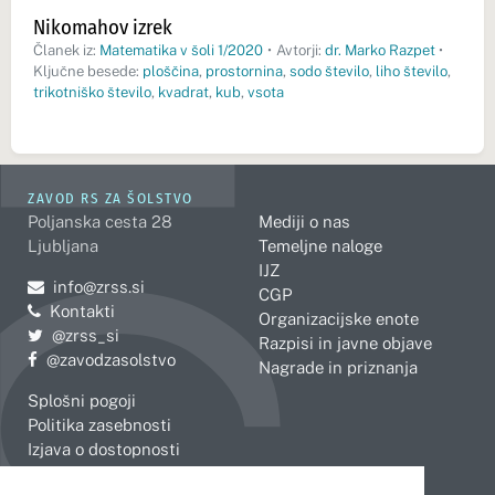
Nikomahov izrek
Članek iz:
Matematika v šoli 1/2020
•
Avtorji:
dr. Marko Razpet
•
Ključne besede:
ploščina
,
prostornina
,
sodo število
,
liho število
,
trikotniško število
,
kvadrat
,
kub
,
vsota
ZAVOD RS ZA ŠOLSTVO
Poljanska cesta 28
Mediji o nas
Ljubljana
Temeljne naloge
IJZ
Pošljite e-mail na
info@zrss.si
CGP
Kontakti
Organizacijske enote
Pojdite na Twitter:
@zrss_si
Razpisi in javne objave
Pojdite na Facebook:
@zavodzasolstvo
Nagrade in priznanja
Splošni pogoji
Politika zasebnosti
Izjava o dostopnosti