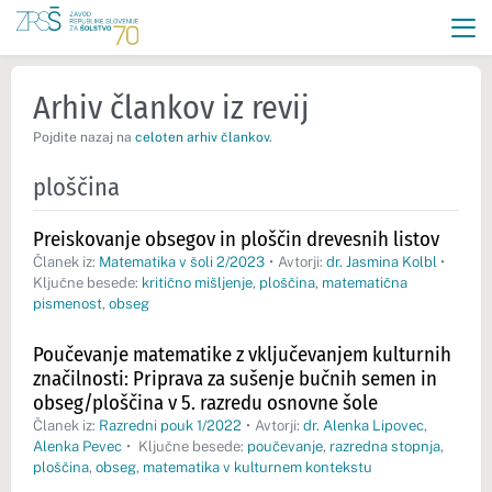
Arhiv člankov iz revij
Pojdite nazaj na
celoten arhiv člankov
.
ploščina
Preiskovanje obsegov in ploščin drevesnih listov
Članek iz:
Matematika v šoli 2/2023
•
Avtorji:
dr. Jasmina Kolbl
•
Ključne besede:
kritično mišljenje
,
ploščina
,
matematična
pismenost
,
obseg
Poučevanje matematike z vključevanjem kulturnih
značilnosti: Priprava za sušenje bučnih semen in
obseg/ploščina v 5. razredu osnovne šole
Članek iz:
Razredni pouk 1/2022
•
Avtorji:
dr. Alenka Lipovec
,
Alenka Pevec
•
Ključne besede:
poučevanje
,
razredna stopnja
,
ploščina
,
obseg
,
matematika v kulturnem kontekstu