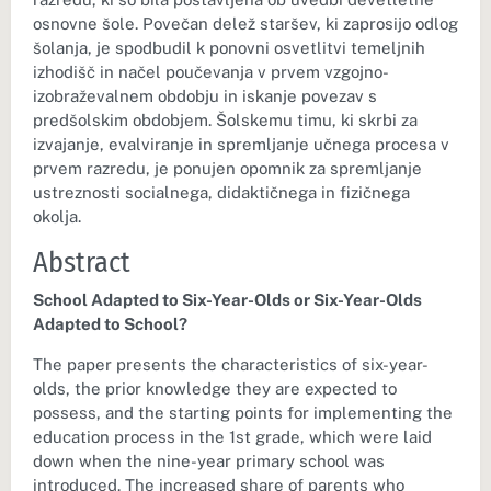
osnovne šole. Povečan delež staršev, ki zaprosijo odlog
šolanja, je spodbudil k ponovni osvetlitvi temeljnih
izhodišč in načel poučevanja v prvem vzgojno-
izobraževalnem obdobju in iskanje povezav s
predšolskim obdobjem. Šolskemu timu, ki skrbi za
izvajanje, evalviranje in spremljanje učnega procesa v
prvem razredu, je ponujen opomnik za spremljanje
ustreznosti socialnega, didaktičnega in fizičnega
okolja.
Abstract
School Adapted to Six-Year-Olds or Six-Year-Olds
Adapted to School?
The paper presents the characteristics of six-year-
olds, the prior knowledge they are expected to
possess, and the starting points for implementing the
education process in the 1st grade, which were laid
down when the nine-year primary school was
introduced. The increased share of parents who