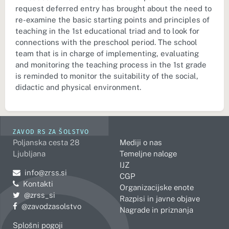
request deferred entry has brought about the need to
re-examine the basic starting points and principles of
teaching in the 1st educational triad and to look for
connections with the preschool period. The school
team that is in charge of implementing, evaluating
and monitoring the teaching process in the 1st grade
is reminded to monitor the suitability of the social,
didactic and physical environment.
ZAVOD RS ZA ŠOLSTVO
Poljanska cesta 28
Mediji o nas
Ljubljana
Temeljne naloge
IJZ
Pošljite e-mail na
info@zrss.si
CGP
Kontakti
Organizacijske enote
Pojdite na Twitter:
@zrss_si
Razpisi in javne objave
Pojdite na Facebook:
@zavodzasolstvo
Nagrade in priznanja
Splošni pogoji