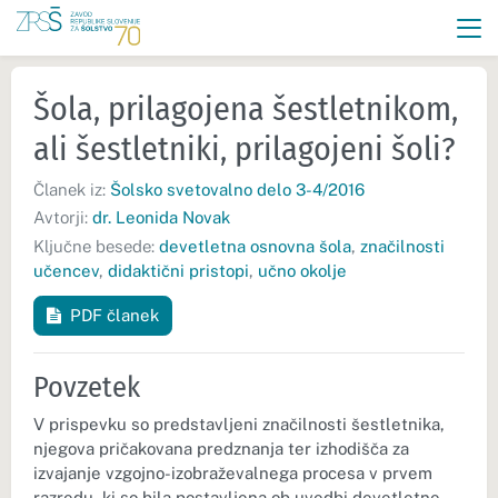
Šola, prilagojena šestletnikom,
ali šestletniki, prilagojeni šoli?
Članek iz:
Šolsko svetovalno delo 3-4/2016
Avtorji:
dr. Leonida Novak
Ključne besede:
devetletna osnovna šola
,
značilnosti
učencev
,
didaktični pristopi
,
učno okolje
PDF članek
Povzetek
V prispevku so predstavljeni značilnosti šestletnika,
njegova pričakovana predznanja ter izhodišča za
izvajanje vzgojno-izobraževalnega procesa v prvem
razredu, ki so bila postavljena ob uvedbi devetletne