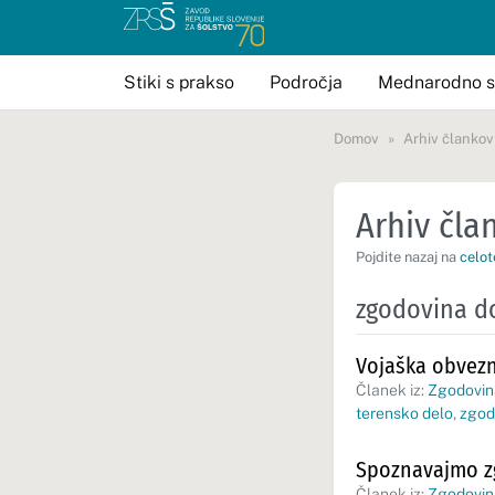
Stiki s prakso
Področja
Mednarodno s
Domov
Arhiv člankov
Arhiv član
Pojdite nazaj na
celot
zgodovina d
Vojaška obvezn
Članek iz:
Zgodovina
terensko delo
,
zgod
Spoznavajmo z
Članek iz:
Zgodovina