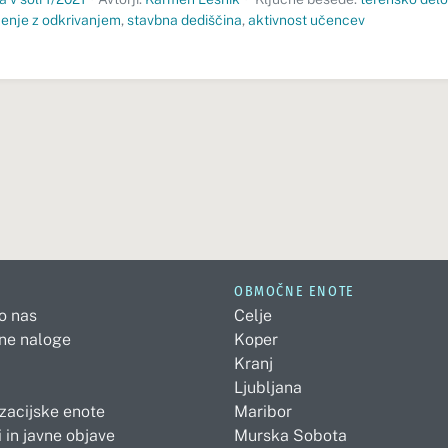
enje z odkrivanjem
,
stavbna dediščina
,
aktivnost učencev
OBMOČNE ENOTE
 o nas
Celje
ne naloge
Koper
Kranj
Ljubljana
zacijske enote
Maribor
 in javne objave
Murska Sobota