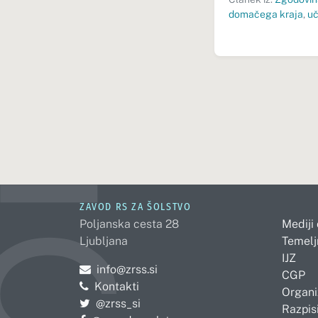
domačega kraja
,
uč
ZAVOD RS ZA ŠOLSTVO
Poljanska cesta 28
Mediji
Ljubljana
Temelj
IJZ
Pošljite e-mail na
info@zrss.si
CGP
Kontakti
Organi
Pojdite na Twitter:
@zrss_si
Razpisi