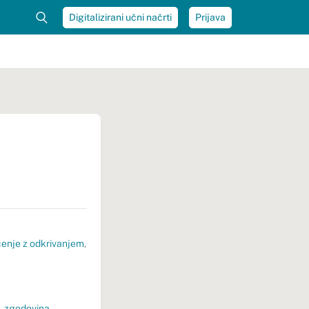
Digitalizirani učni načrti
Prijava
enje z odkrivanjem
,
,
zgodovina