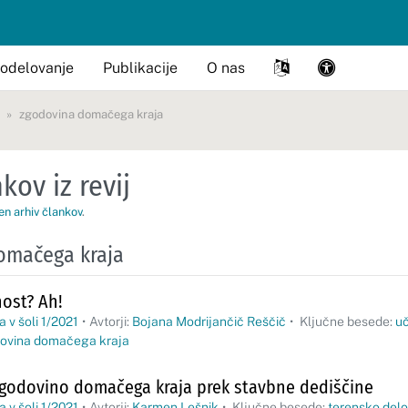
odelovanje
Publikacije
O nas
zgodovina domačega kraja
kov iz revij
en arhiv člankov
.
omačega kraja
ost? Ah!
 v šoli 1/2021
•
Avtorji:
Bojana Modrijančič Reščič
•
Ključne besede:
uč
ovina domačega kraja
godovino domačega kraja prek stavbne dediščine
 v šoli 1/2021
•
Avtorji:
Karmen Lešnik
•
Ključne besede:
terensko delo