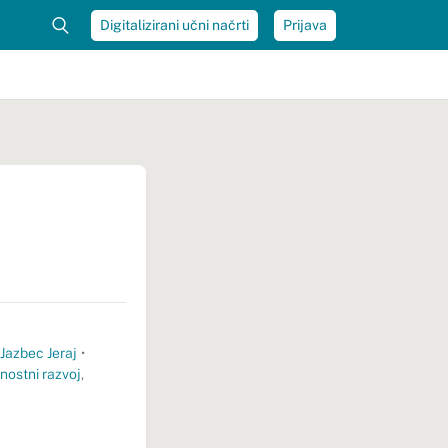
Digitalizirani učni načrti
Prijava
Jazbec Jeraj
•
jnostni razvoj
,