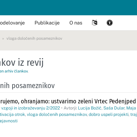
odelovanje
Publikacije
O nas
vloga določenih posameznikov
kov iz revij
en arhiv člankov
.
enih posameznikov
rujemo, ohranjamo: ustvarimo zeleni Vrtec Pedenjped
 vzgoji in izobraževanju 2/2022
•
Avtorji:
Lucija Božič
,
Saša Dular
,
Maja 
ivacija otrok
,
vloga določenih posameznikov
,
dobro uspeli projekti
,
tra
ejavnosti