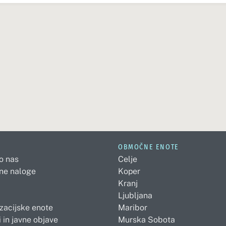
OBMOČNE ENOTE
 o nas
Celje
ne naloge
Koper
Kranj
Ljubljana
zacijske enote
Maribor
 in javne objave
Murska Sobota