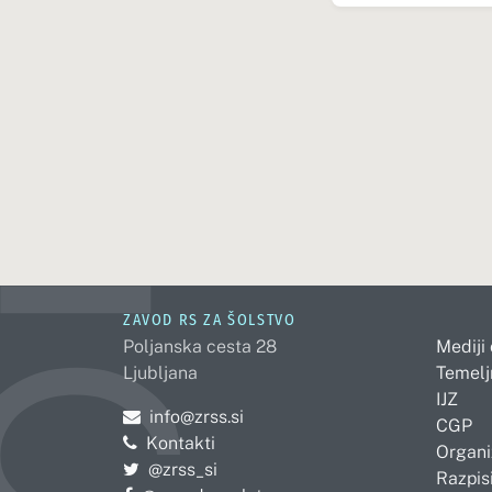
ZAVOD RS ZA ŠOLSTVO
Poljanska cesta 28
Mediji
Ljubljana
Temelj
IJZ
Pošljite e-mail na
info@zrss.si
CGP
Kontakti
Organi
Pojdite na Twitter:
@zrss_si
Razpisi