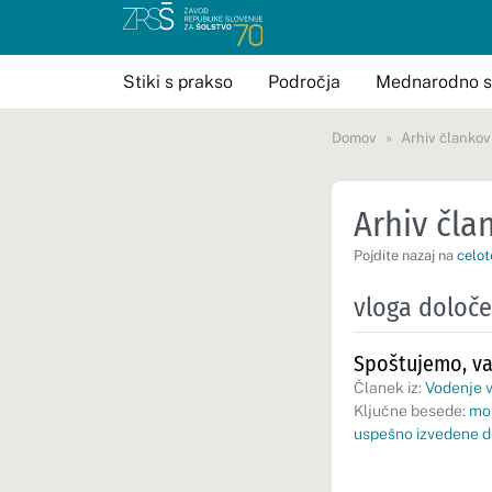
Stiki s prakso
Področja
Mednarodno s
Domov
Arhiv člankov
Arhiv član
Pojdite nazaj na
celot
vloga določ
Spoštujemo, va
Članek iz:
Vodenje v
Ključne besede:
mot
uspešno izvedene d