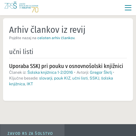
Arhiv člankov iz revij
Pojdite nazaj na
celoten arhiv člankov
.
učni listi
Uporaba SSKJ pri pouku v osnovnošolski knjižnici
Članek iz:
Šolska knjižnica 1-2/2016
•
Avtorji:
Gregor Škrlj
•
Ključne besede:
slovarji
,
pouk KIZ
,
učni listi
,
SSKJ
,
šolska
knjižnica
,
IKT
ZAVOD RS ZA ŠOLSTVO