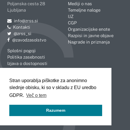
Poljanska cesta 28
Mediji o nas
Ljubljana
Temeljne naloge
IJZ
Pošljite e-mail na
info@zrss.si
CGP
Kontakti
Organizacijske enote
Pojdite na Twitter:
@zrss_si
Razpisi in javne objave
Pojdite na Facebook:
@zavodzasolstvo
Nagrade in priznanja
Splošni pogoji
Politika zasebnosti
Izjava o dostopnosti
OBMOČNE ENOTE
Stran uporablja piškotke za anonimno
Celje
Novo mesto
slednje obisku, ki so v skladu z EU uredbo
Koper
Slovenj Gradec
Kranj
GDPR.
Več o tem
Ljubljana
Maribor
Razumem
Murska Sobota
Nova Gorica