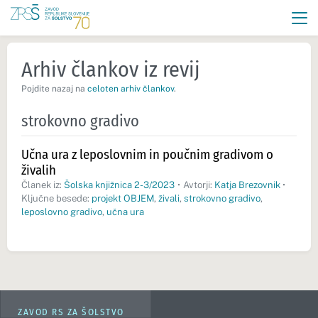
Arhiv člankov iz revij
Pojdite nazaj na
celoten arhiv člankov
.
strokovno gradivo
Učna ura z leposlovnim in poučnim gradivom o
živalih
Članek iz:
Šolska knjižnica 2-3/2023
•
Avtorji:
Katja Brezovnik
•
Ključne besede:
projekt OBJEM
,
živali
,
strokovno gradivo
,
leposlovno gradivo
,
učna ura
ZAVOD RS ZA ŠOLSTVO