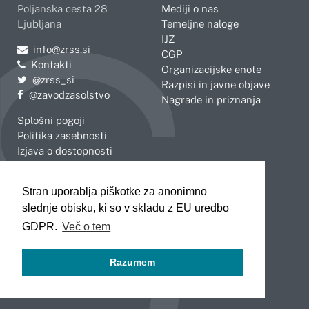
Poljanska cesta 28
Mediji o nas
Ljubljana
Temeljne naloge
IJZ
Pošljite e-mail na
info@zrss.si
CGP
Kontakti
Organizacijske enote
Pojdite na Twitter:
@zrss_si
Razpisi in javne objave
Pojdite na Facebook:
@zavodzasolstvo
Nagrade in priznanja
Splošni pogoji
Politika zasebnosti
Izjava o dostopnosti
OBMOČNE ENOTE
Stran uporablja piškotke za anonimno
Celje
Novo mesto
slednje obisku, ki so v skladu z EU uredbo
Koper
Slovenj Gradec
Kranj
GDPR.
Več o tem
Ljubljana
Maribor
Razumem
Murska Sobota
Nova Gorica