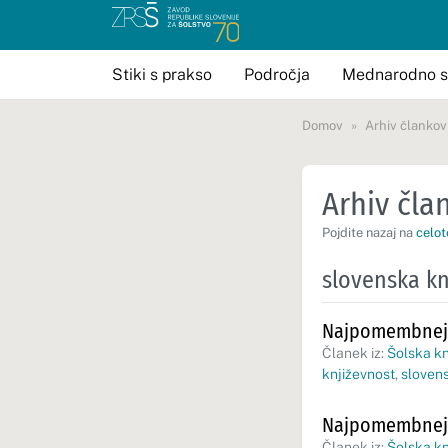
Stiki s prakso
Področja
Mednarodno s
Domov
Arhiv člankov
Arhiv član
Pojdite nazaj na
celot
slovenska kn
Najpomembnejš
Članek iz:
Šolska kn
književnost
,
sloven
Najpomembnejš
Članek iz:
Šolska kn