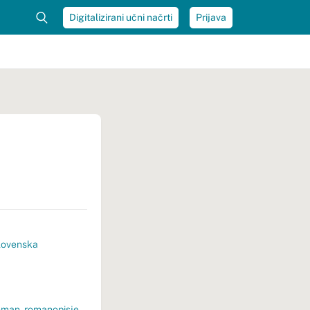
Digitalizirani učni načrti
Prijava
lovenska
roman
,
romanopisje
,