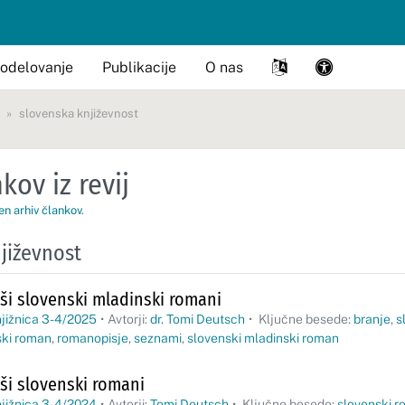
odelovanje
Publikacije
O nas
slovenska književnost
kov iz revij
en arhiv člankov
.
jiževnost
i slovenski mladinski romani
jižnica 3-4/2025
•
Avtorji:
dr. Tomi Deutsch
•
Ključne besede:
branje
,
s
ski roman
,
romanopisje
,
seznami
,
slovenski mladinski roman
i slovenski romani
jižnica 3-4/2024
•
Avtorji:
Tomi Deutsch
•
Ključne besede:
slovenski 