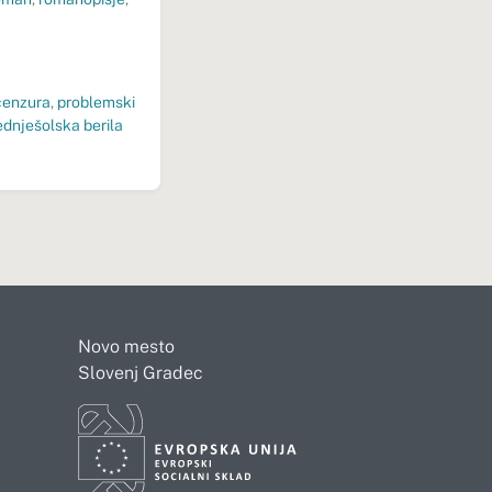
cenzura
,
problemski
ednješolska berila
Novo mesto
Slovenj Gradec