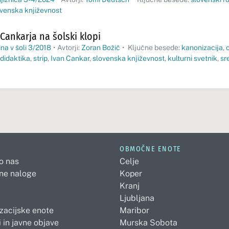
ovenska književnost
Cankarja na šolski klopi
na v šoli 3/2018
•
Avtorji:
Zoran Božič
•
Ključne besede:
kanonizacija
,
didaktika
,
strip
,
Ivan Cankar
,
slovenska književnost
,
kulturni svetnik
,
sr
OBMOČNE ENOTE
 o nas
Celje
ne naloge
Koper
Kranj
Ljubljana
zacijske enote
Maribor
 in javne objave
Murska Sobota