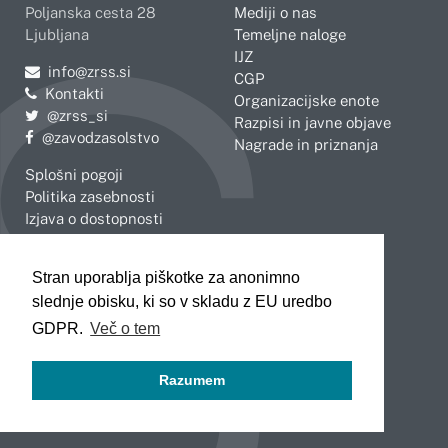
Poljanska cesta 28
Mediji o nas
Ljubljana
Temeljne naloge
IJZ
Pošljite e-mail na
info@zrss.si
CGP
Kontakti
Organizacijske enote
Pojdite na Twitter:
@zrss_si
Razpisi in javne objave
Pojdite na Facebook:
@zavodzasolstvo
Nagrade in priznanja
Splošni pogoji
Politika zasebnosti
Izjava o dostopnosti
OBMOČNE ENOTE
Stran uporablja piškotke za anonimno
Celje
Novo mesto
slednje obisku, ki so v skladu z EU uredbo
Koper
Slovenj Gradec
Kranj
GDPR.
Več o tem
Ljubljana
Maribor
Razumem
Murska Sobota
Nova Gorica