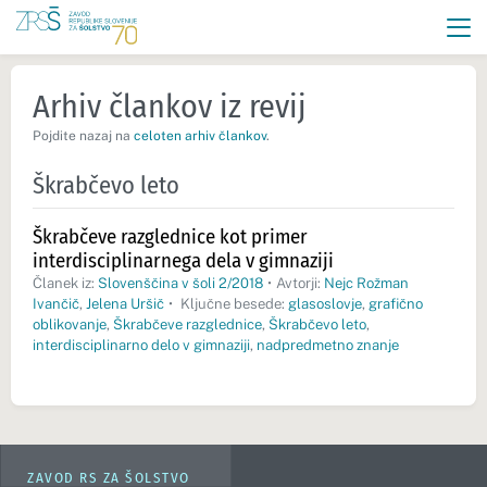
Arhiv člankov iz revij
Pojdite nazaj na
celoten arhiv člankov
.
Škrabčevo leto
Škrabčeve razglednice kot primer
interdisciplinarnega dela v gimnaziji
Članek iz:
Slovenščina v šoli 2/2018
•
Avtorji:
Nejc Rožman
Ivančič
,
Jelena Uršič
•
Ključne besede:
glasoslovje
,
grafično
oblikovanje
,
Škrabčeve razglednice
,
Škrabčevo leto
,
interdisciplinarno delo v gimnaziji
,
nadpredmetno znanje
ZAVOD RS ZA ŠOLSTVO