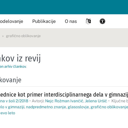
odelovanje
Publikacije
O nas
grafično oblikovanje
kov iz revij
en arhiv člankov
.
ikovanje
ednice kot primer interdisciplinarnega dela v gimnazij
na v šoli 2/2018
•
Avtorji:
Nejc Rožman Ivančič
,
Jelena Uršič
•
Ključne 
elo v gimnaziji
,
nadpredmetno znanje
,
glasoslovje
,
grafično oblikovanj
evo leto