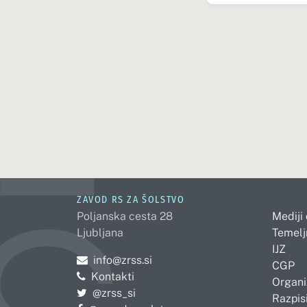
ZAVOD RS ZA ŠOLSTVO
Poljanska cesta 28
Mediji
Ljubljana
Temelj
IJZ
Pošljite e-mail na
info@zrss.si
CGP
Kontakti
Organi
Pojdite na Twitter:
@zrss_si
Razpisi