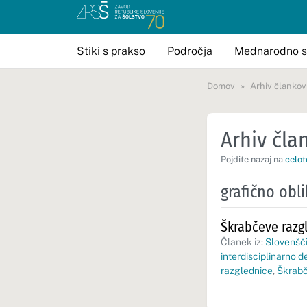
Stiki s prakso
Področja
Mednarodno s
Domov
Arhiv člankov
Arhiv član
Pojdite nazaj na
celot
grafično obl
Škrabčeve razgl
Članek iz:
Slovenšči
interdisciplinarno d
razglednice
,
Škrabč