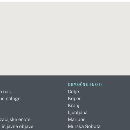
OBMOČNE ENOTE
 o nas
Celje
ne naloge
Koper
Kranj
Ljubljana
zacijske enote
Maribor
 in javne objave
Murska Sobota