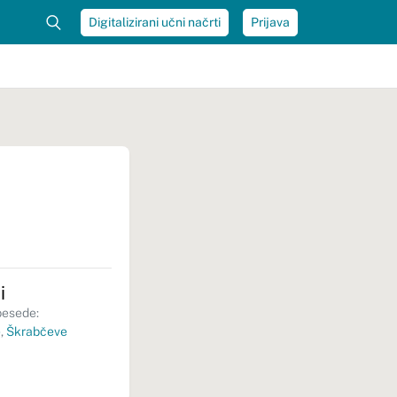
Digitalizirani učni načrti
Prijava
i
besede:
e
,
Škrabčeve