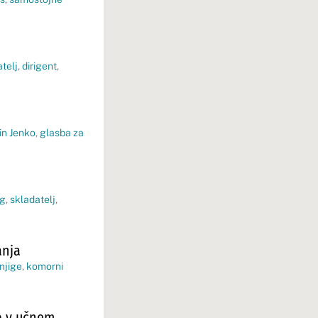
telj
,
dirigent
,
in Jenko
,
glasba za
g
,
skladatelj
,
anja
njige
,
komorni
db v učnem