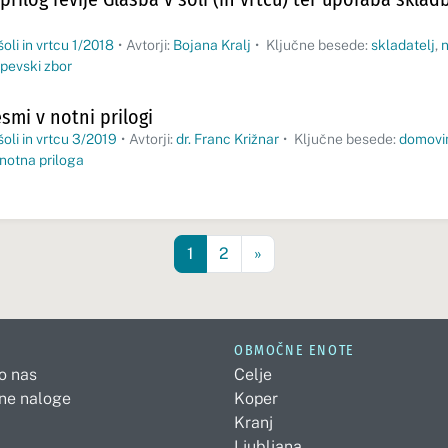
oli in vrtcu 1/2018
•
Avtorji:
Bojana Kralj
•
Ključne besede:
skladatelj
,
n
pevski zbor
mi v notni prilogi
šoli in vrtcu 3/2019
•
Avtorji:
dr. Franc Križnar
•
Ključne besede:
domovi
notna priloga
1
2
»
OBMOČNE ENOTE
 o nas
Celje
ne naloge
Koper
Kranj
Ljubljana