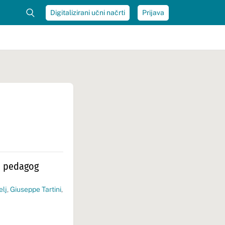
Digitalizirani učni načrti
Prijava
in pedagog
elj
,
Giuseppe Tartini
,