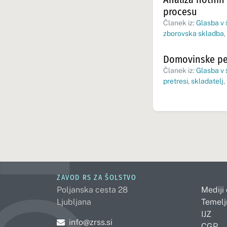
procesu
Članek iz:
Glasba v š
zborovska skladba
,
Domovinske pes
Članek iz:
Glasba v 
pretresi
,
skladatelj
,
ZAVOD RS ZA ŠOLSTVO
Poljanska cesta 28
Mediji
Ljubljana
Temelj
IJZ
Pošljite e-mail na
info@zrss.si
CGP