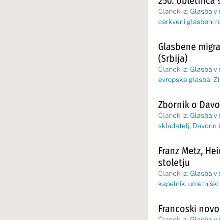
250. obletnica
Članek iz:
Glasba v 
cerkveni glasbeni r
Glasbene migra
(Srbija)
Članek iz:
Glasba v 
evropska glasba
,
Z
Zbornik o Davor
Članek iz:
Glasba v 
skladatelj
,
Davorin 
Franz Metz, Hei
stoletju
Članek iz:
Glasba v 
kapelnik
,
umetniški
Francoski novor
Članek iz:
Glasba v 