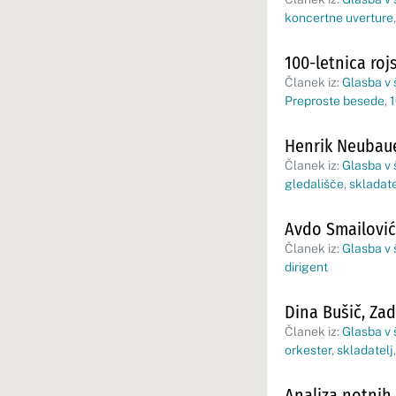
koncertne uverture
100-letnica ro
Članek iz:
Glasba v š
Preproste besede
,
1
Henrik Neubaue
Članek iz:
Glasba v š
gledališče
,
skladate
Avdo Smailović 
Članek iz:
Glasba v 
dirigent
Dina Bušič, Zad
Članek iz:
Glasba v š
orkester
,
skladatelj
Analiza notnih 