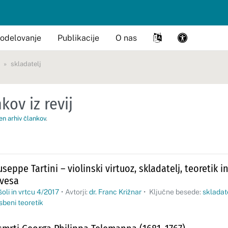
odelovanje
Publikacije
O nas
skladatelj
kov iz revij
en arhiv člankov
.
useppe Tartini – violinski virtuoz, skladatelj, teoretik 
ovesa
šoli in vrtcu 4/2017
•
Avtorji:
dr. Franc Križnar
•
Ključne besede:
skladat
sbeni teoretik