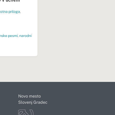
otna priloga
,
nske pesmi
,
narodni
Novo mesto
Slovenj Gradec