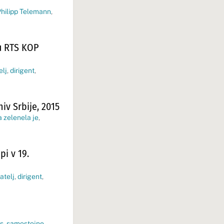
hilipp Telemann
,
ju RTS KOP
elj
,
dirigent
,
iv Srbije, 2015
a zelenela je
,
pi v 19.
atelj
,
dirigent
,
s
,
samostojne