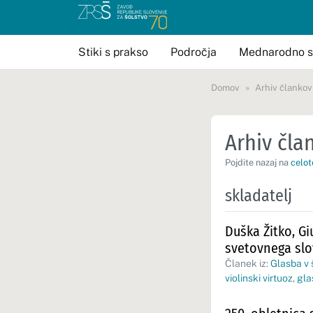
Stiki s prakso
Področja
Mednarodno s
Domov
Arhiv člankov
Arhiv član
Pojdite nazaj na
celot
skladatelj
Duška Žitko, Gi
svetovnega sl
Članek iz:
Glasba v 
violinski virtuoz
,
gla