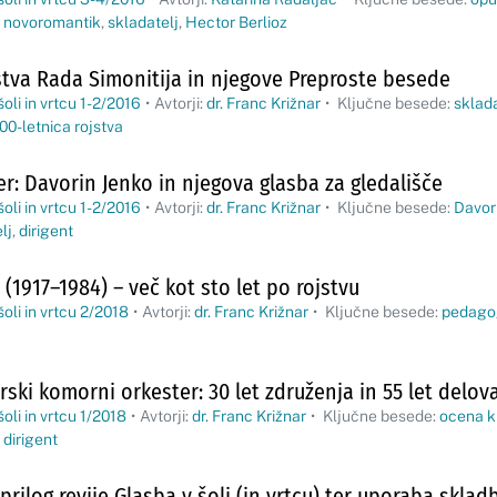
,
novoromantik
,
skladatelj
,
Hector Berlioz
jstva Rada Simonitija in njegove Preproste besede
oli in vrtcu 1-2/2016
•
Avtorji:
dr. Franc Križnar
•
Ključne besede:
sklada
00-letnica rojstva
r: Davorin Jenko in njegova glasba za gledališče
oli in vrtcu 1-2/2016
•
Avtorji:
dr. Franc Križnar
•
Ključne besede:
Davor
lj
,
dirigent
(1917–1984) – več kot sto let po rojstvu
šoli in vrtcu 2/2018
•
Avtorji:
dr. Franc Križnar
•
Ključne besede:
pedago
rski komorni orkester: 30 let združenja in 55 let delov
oli in vrtcu 1/2018
•
Avtorji:
dr. Franc Križnar
•
Ključne besede:
ocena k
,
dirigent
prilog revije Glasba v šoli (in vrtcu) ter uporaba skla