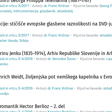
 smrti Georga Philippa Telemanna (1681–1767)
šoli in vrtcu 3/2017
•
Avtorji:
dr. Franc Križnar
•
Ključne besede:
Georg P
avnatelj
,
inštrumentacija
,
glasbenik
,
skladatelj
cije: stičišče evropske glasbene raznolikosti na DVD-
šoli in vrtcu 3/2017
•
Avtorji:
dr. Franc Križnar
•
Ključne besede:
skladat
latan Vauda
,
Srbija
inu Jenku (1835–1914), Arhiv Republike Slovenije in Arh
šoli in vrtcu 3-4/2016
•
Avtorji:
dr. Veronika Šarec
•
Ključne besede:
Lip
Jenko
nrich Weidt, življenjska pot nemškega kapelnika v Evro
šoli in vrtcu 3-4/2016
•
Avtorji:
dr. Franc Križnar
•
Ključne besede:
sklad
 vodja
omantik Hector Berlioz – 2. del
šoli in vrtcu 3-4/2016
•
Avtorji:
Katarina Radaljac
•
Ključne besede:
opu