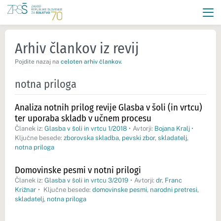
Arhiv člankov iz revij
Pojdite nazaj na
celoten arhiv člankov
.
notna priloga
Analiza notnih prilog revije Glasba v šoli (in vrtcu)
ter uporaba skladb v učnem procesu
Članek iz:
Glasba v šoli in vrtcu 1/2018
•
Avtorji:
Bojana Kralj
•
Ključne besede:
zborovska skladba
,
pevski zbor
,
skladatelj
,
notna priloga
Domovinske pesmi v notni prilogi
Članek iz:
Glasba v šoli in vrtcu 3/2019
•
Avtorji:
dr. Franc
Križnar
•
Ključne besede:
domovinske pesmi
,
narodni pretresi
,
skladatelj
,
notna priloga