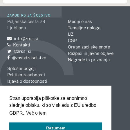
ZAVOD RS ZA ŠOLSTVO
Poljanska cesta 28
Mediji o nas
Ljubljana
Temeljne naloge
IJZ
Pošljite e-mail na
info@zrss.si
CGP
Kontakti
Organizacijske enote
Pojdite na Twitter:
@zrss_si
Razpisi in javne objave
Pojdite na Facebook:
@zavodzasolstvo
Nagrade in priznanja
Splošni pogoji
Politika zasebnosti
Izjava o dostopnosti
OBMOČNE ENOTE
Stran uporablja piškotke za anonimno
Celje
Novo mesto
slednje obisku, ki so v skladu z EU uredbo
Koper
Slovenj Gradec
Kranj
GDPR.
Več o tem
Ljubljana
Maribor
Razumem