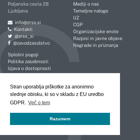
Poljanska cesta 28
Mediji o nas
Ljubljana
Temeljne naloge
IJZ
Pošljite e-mail na
info@zrss.si
CGP
Kontakti
Organizacijske enote
Pojdite na Twitter:
@zrss_si
Razpisi in javne objave
Pojdite na Facebook:
@zavodzasolstvo
Nagrade in priznanja
Splošni pogoji
Politika zasebnosti
Izjava o dostopnosti
OBMOČNE ENOTE
Stran uporablja piškotke za anonimno
Celje
Novo mesto
slednje obisku, ki so v skladu z EU uredbo
Koper
Slovenj Gradec
Kranj
GDPR.
Več o tem
Ljubljana
Maribor
Razumem
Murska Sobota
Nova Gorica