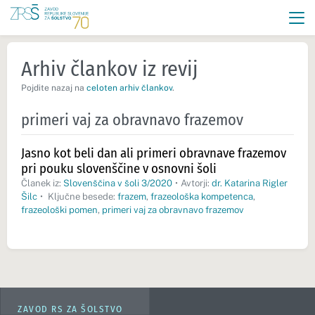
Arhiv člankov iz revij
Pojdite nazaj na
celoten arhiv člankov
.
primeri vaj za obravnavo frazemov
Jasno kot beli dan ali primeri obravnave frazemov
pri pouku slovenščine v osnovni šoli
Članek iz:
Slovenščina v šoli 3/2020
•
Avtorji:
dr. Katarina Rigler
Šilc
•
Ključne besede:
frazem
,
frazeološka kompetenca
,
frazeološki pomen
,
primeri vaj za obravnavo frazemov
ZAVOD RS ZA ŠOLSTVO