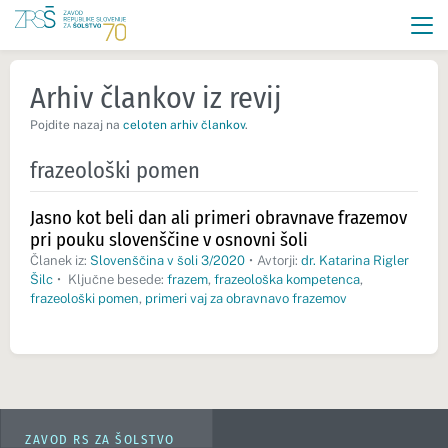
Arhiv člankov iz revij
Pojdite nazaj na
celoten arhiv člankov
.
frazeološki pomen
Jasno kot beli dan ali primeri obravnave frazemov
pri pouku slovenščine v osnovni šoli
Članek iz:
Slovenščina v šoli 3/2020
•
Avtorji:
dr. Katarina Rigler
Šilc
•
Ključne besede:
frazem
,
frazeološka kompetenca
,
frazeološki pomen
,
primeri vaj za obravnavo frazemov
ZAVOD RS ZA ŠOLSTVO