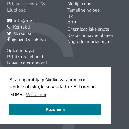
Poljanska cesta 28
Mediji o nas
Ljubljana
Temeljne naloge
IJZ
Pošljite e-mail na
info@zrss.si
CGP
Kontakti
Organizacijske enote
Pojdite na Twitter:
@zrss_si
Razpisi in javne objave
Pojdite na Facebook:
@zavodzasolstvo
Nagrade in priznanja
Splošni pogoji
Politika zasebnosti
Izjava o dostopnosti
OBMOČNE ENOTE
Stran uporablja piškotke za anonimno
Celje
Novo mesto
slednje obisku, ki so v skladu z EU uredbo
Koper
Slovenj Gradec
Kranj
GDPR.
Več o tem
Ljubljana
Maribor
Razumem
Murska Sobota
Nova Gorica