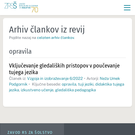
Arhiv člankov iz revij
Pojdite nazaj na
celoten arhiv člankov
.
opravila
Vključevanje gledaliških pristopov v poučevanje
tujega jezika
Članek iz:
Vzgoja in izobraževanje 6/2022
•
Avtorji:
Neža Umek
Podgornik
•
Ključne besede:
opravila
,
tuji jeziki
,
didaktika tujega
jezika
,
izkustveno učenje
,
gledališka pedagogika
ZAVOD RS ZA ŠOLSTVO