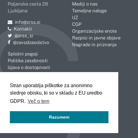
Poljanska cesta 28
Mediji o nas
Ljubljana
Temeljne naloge
IJZ
Pošljite e-mail na
info@zrss.si
CGP
Kontakti
Organizacijske enote
Pojdite na Twitter:
@zrss_si
Razpisi in javne objave
Pojdite na Facebook:
@zavodzasolstvo
Nagrade in priznanja
Splošni pogoji
Politika zasebnosti
Izjava o dostopnosti
OBMOČNE ENOTE
Stran uporablja piškotke za anonimno
Celje
Novo mesto
slednje obisku, ki so v skladu z EU uredbo
Koper
Slovenj Gradec
Kranj
GDPR.
Več o tem
Ljubljana
Maribor
Razumem
Murska Sobota
Nova Gorica