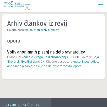
Arhiv člankov iz revij
Pojdite nazaj na
celoten arhiv člankov
.
opora
Vpliv anonimnih pisanj na delo ravnateljev
Članek iz:
Vodenje v vzgoji in izobraževanju 2/2020
•
Avtorji:
Gaja
Škerlj
,
dr. Eva Boštjančič
•
Ključne besede:
ravnatelji
,
posledice
,
anonimna pisanja
,
nasilje na delovnem mestu
,
opora
ZAVOD RS ZA ŠOLSTVO