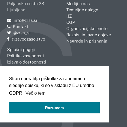
Poljanska cesta 28
Mediji o nas
Ljubljana
Temeljne naloge
IJZ
Pošljite e-mail na
info@zrss.si
CGP
Kontakti
Organizacijske enote
Pojdite na Twitter:
@zrss_si
Razpisi in javne objave
Pojdite na Facebook:
@zavodzasolstvo
Nagrade in priznanja
Splošni pogoji
Politika zasebnosti
Izjava o dostopnosti
OBMOČNE ENOTE
Stran uporablja piškotke za anonimno
Celje
Novo mesto
slednje obisku, ki so v skladu z EU uredbo
Koper
Slovenj Gradec
Kranj
GDPR.
Več o tem
Ljubljana
Maribor
Razumem
Murska Sobota
Nova Gorica