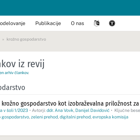
odelovanje
Publikacije
O nas
krožno gospodarstvo
kov iz revij
en arhiv člankov
.
odarstvo
n krožno gospodarstvo kot izobraževalna priložnost za
a v šoli 1/2023
•
Avtorji:
ddr. Ana Vovk
,
Danijel Davidović
•
Ključne bes
o gospodarstvo
,
zeleni prehod
,
digitalni prehod
,
evropska komisija