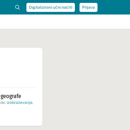
Digitalizirani učni načrti
Prijava
 geografe
ede:
izobraževanje
,