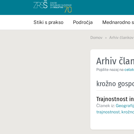
Stiki s prakso
Področja
Mednarodno s
Domov
Arhiv člankov
Arhiv član
Pojdite nazaj na
celot
krožno gosp
Trajnostnost i
Članek iz:
Geografij
trajnostnost
,
krožn