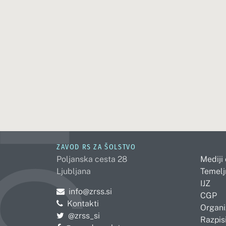
ZAVOD RS ZA ŠOLSTVO
Poljanska cesta 28
Mediji
Ljubljana
Temelj
IJZ
Pošljite e-mail na
info@zrss.si
CGP
Kontakti
Organi
Pojdite na Twitter:
@zrss_si
Razpisi