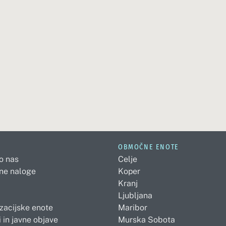
OBMOČNE ENOTE
 o nas
Celje
ne naloge
Koper
Kranj
Ljubljana
zacijske enote
Maribor
 in javne objave
Murska Sobota