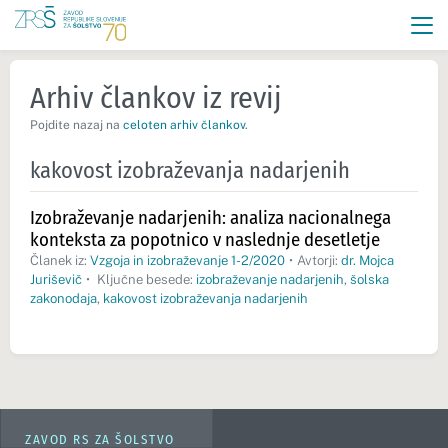
Arhiv člankov iz revij
Pojdite nazaj na
celoten arhiv člankov
.
kakovost izobraževanja nadarjenih
Izobraževanje nadarjenih: analiza nacionalnega
konteksta za popotnico v naslednje desetletje
Članek iz:
Vzgoja in izobraževanje 1-2/2020
•
Avtorji:
dr. Mojca
Juriševič
•
Ključne besede:
izobraževanje nadarjenih
,
šolska
zakonodaja
,
kakovost izobraževanja nadarjenih
ZAVOD RS ZA ŠOLSTVO