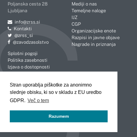
Poljanska cesta 28
Mediji o nas
Ljubljana
Temeljne naloge
IJZ
Pošljite e-mail na
info@zrss.si
CGP
Kontakti
Organizacijske enote
Pojdite na Twitter:
@zrss_si
Razpisi in javne objave
Pojdite na Facebook:
@zavodzasolstvo
Nagrade in priznanja
Splošni pogoji
Politika zasebnosti
Izjava o dostopnosti
OBMOČNE ENOTE
Stran uporablja piškotke za anonimno
Celje
Novo mesto
slednje obisku, ki so v skladu z EU uredbo
Koper
Slovenj Gradec
Kranj
GDPR.
Več o tem
Ljubljana
Maribor
Razumem
Murska Sobota
Nova Gorica