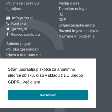
Poljanska cesta 28
Mediji o nas
Ljubljana
Temeljne naloge
IJZ
Pošljite e-mail na
info@zrss.si
CGP
Kontakti
Organizacijske enote
Pojdite na Twitter:
@zrss_si
Razpisi in javne objave
Pojdite na Facebook:
@zavodzasolstvo
Nagrade in priznanja
Splošni pogoji
Politika zasebnosti
Izjava o dostopnosti
OBMOČNE ENOTE
Stran uporablja piškotke za anonimno
Celje
Novo mesto
slednje obisku, ki so v skladu z EU uredbo
Koper
Slovenj Gradec
Kranj
GDPR.
Več o tem
Ljubljana
Maribor
Razumem
Murska Sobota
Nova Gorica