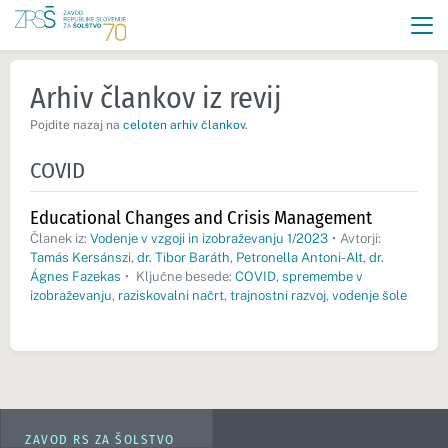
Arhiv člankov iz revij
Pojdite nazaj na
celoten arhiv člankov
.
COVID
Educational Changes and Crisis Management
Članek iz:
Vodenje v vzgoji in izobraževanju 1/2023
•
Avtorji:
Tamás Kersánszi
,
dr. Tibor Baráth
,
Petronella Antoni-Alt
,
dr.
Ágnes Fazekas
•
Ključne besede:
COVID
,
spremembe v
izobraževanju
,
raziskovalni načrt
,
trajnostni razvoj
,
vodenje šole
ZAVOD RS ZA ŠOLSTVO