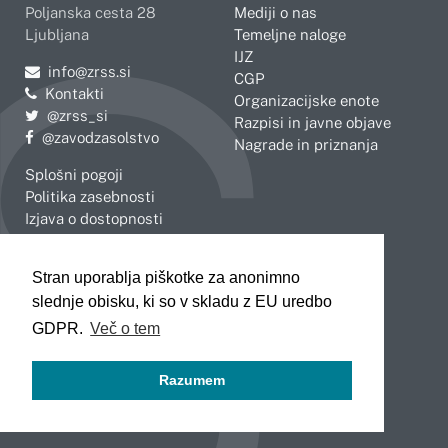
Poljanska cesta 28
Mediji o nas
Ljubljana
Temeljne naloge
IJZ
Pošljite e-mail na
info@zrss.si
CGP
Kontakti
Organizacijske enote
Pojdite na Twitter:
@zrss_si
Razpisi in javne objave
Pojdite na Facebook:
@zavodzasolstvo
Nagrade in priznanja
Splošni pogoji
Politika zasebnosti
Izjava o dostopnosti
OBMOČNE ENOTE
Stran uporablja piškotke za anonimno
Celje
Novo mesto
slednje obisku, ki so v skladu z EU uredbo
Koper
Slovenj Gradec
Kranj
GDPR.
Več o tem
Ljubljana
Maribor
Razumem
Murska Sobota
Nova Gorica