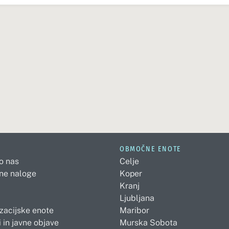
OBMOČNE ENOTE
 o nas
Celje
ne naloge
Koper
Kranj
Ljubljana
zacijske enote
Maribor
 in javne objave
Murska Sobota