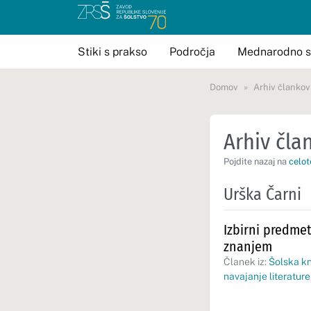
Stiki s prakso
Področja
Mednarodno s
Domov
Arhiv člankov
Arhiv član
Pojdite nazaj na
celot
Urška Čarni
Izbirni predme
znanjem
Članek iz:
Šolska kn
navajanje literature