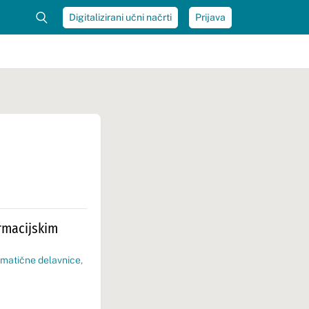
Digitalizirani učni načrti
Prijava
rmacijskim
matične delavnice
,