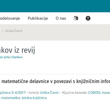
odelovanje
Publikacije
O nas
Urška Čarni
kov iz revij
en arhiv člankov
.
t matematične delavnice v povezavi s knjižničnim info
jižnica 3-4/2017
•
Avtorji:
Urška Čarni
•
Ključne besede:
COBISS
,
mate
,
matematika
,
šolska knjižnica