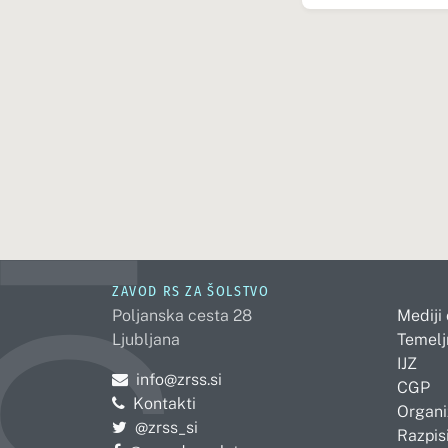
ZAVOD RS ZA ŠOLSTVO
Poljanska cesta 28
Mediji
Ljubljana
Temelj
IJZ
Pošljite e-mail na
info@zrss.si
CGP
Kontakti
Organi
Pojdite na Twitter:
@zrss_si
Razpisi