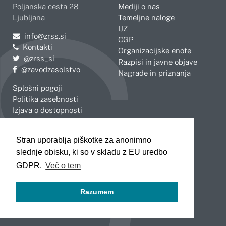
Poljanska cesta 28
Mediji o nas
Ljubljana
Temeljne naloge
IJZ
Pošljite e-mail na
info@zrss.si
CGP
Kontakti
Organizacijske enote
Pojdite na Twitter:
@zrss_si
Razpisi in javne objave
Pojdite na Facebook:
@zavodzasolstvo
Nagrade in priznanja
Splošni pogoji
Politika zasebnosti
Izjava o dostopnosti
OBMOČNE ENOTE
Stran uporablja piškotke za anonimno
Celje
Novo mesto
slednje obisku, ki so v skladu z EU uredbo
Koper
Slovenj Gradec
Kranj
GDPR.
Več o tem
Ljubljana
Maribor
Razumem
Murska Sobota
Nova Gorica