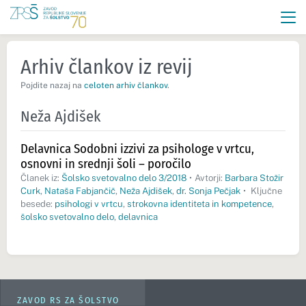
Arhiv člankov iz revij
Pojdite nazaj na
celoten arhiv člankov
.
Neža Ajdišek
Delavnica Sodobni izzivi za psihologe v vrtcu,
osnovni in srednji šoli – poročilo
Članek iz:
Šolsko svetovalno delo 3/2018
•
Avtorji:
Barbara Stožir
Curk
,
Nataša Fabjančič
,
Neža Ajdišek
,
dr. Sonja Pečjak
•
Ključne
besede:
psihologi v vrtcu
,
strokovna identiteta in kompetence
,
šolsko svetovalno delo
,
delavnica
ZAVOD RS ZA ŠOLSTVO