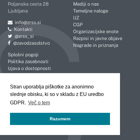
Poljanska cesta 28
Mediji o nas
Ljubljana
Temeljne naloge
IJZ
Pošljite e-mail na
info@zrss.si
CGP
Kontakti
Organizacijske enote
Pojdite na Twitter:
@zrss_si
Razpisi in javne objave
Pojdite na Facebook:
@zavodzasolstvo
Nagrade in priznanja
Splošni pogoji
Politika zasebnosti
Izjava o dostopnosti
OBMOČNE ENOTE
Stran uporablja piškotke za anonimno
Celje
Novo mesto
slednje obisku, ki so v skladu z EU uredbo
Koper
Slovenj Gradec
Kranj
GDPR.
Več o tem
Ljubljana
Maribor
Razumem
Murska Sobota
Nova Gorica