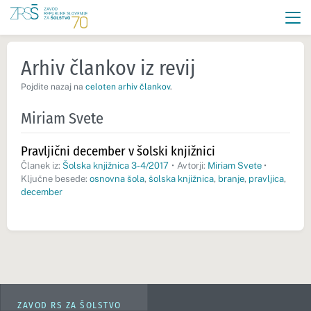
Arhiv člankov iz revij
Pojdite nazaj na
celoten arhiv člankov
.
Miriam Svete
Pravljični december v šolski knjižnici
Članek iz:
Šolska knjižnica 3-4/2017
•
Avtorji:
Miriam Svete
•
Ključne besede:
osnovna šola
,
šolska knjižnica
,
branje
,
pravljica
,
december
ZAVOD RS ZA ŠOLSTVO