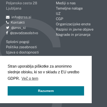
Poljanska cesta 28
Mediji o nas
Ljubljana
Temeljne naloge
IJZ
Pošljite e-mail na
info@zrss.si
CGP
Kontakti
Organizacijske enote
Pojdite na Twitter:
@zrss_si
Razpisi in javne objave
Pojdite na Facebook:
@zavodzasolstvo
Nagrade in priznanja
Splošni pogoji
Politika zasebnosti
Izjava o dostopnosti
OBMOČNE ENOTE
Stran uporablja piškotke za anonimno
Celje
Novo mesto
slednje obisku, ki so v skladu z EU uredbo
Koper
Slovenj Gradec
Kranj
GDPR.
Več o tem
Ljubljana
Maribor
Razumem
Murska Sobota
Nova Gorica