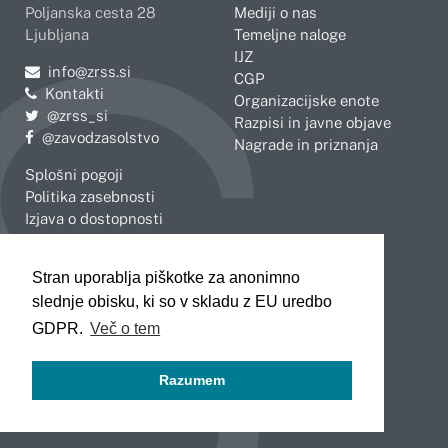
Poljanska cesta 28
Mediji o nas
Ljubljana
Temeljne naloge
IJZ
Pošljite e-mail na
info@zrss.si
CGP
Kontakti
Organizacijske enote
Pojdite na Twitter:
@zrss_si
Razpisi in javne objave
Pojdite na Facebook:
@zavodzasolstvo
Nagrade in priznanja
Splošni pogoji
Politika zasebnosti
Izjava o dostopnosti
OBMOČNE ENOTE
Stran uporablja piškotke za anonimno
Celje
Novo mesto
slednje obisku, ki so v skladu z EU uredbo
Koper
Slovenj Gradec
Kranj
GDPR.
Več o tem
Ljubljana
Maribor
Razumem
Murska Sobota
Nova Gorica