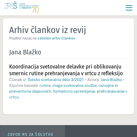
Arhiv člankov iz revij
Pojdite nazaj na
celoten arhiv člankov
.
Jana Blažko
Koordinacija svetovalne delavke pri oblikovanju
smernic rutine prehranjevanja v vrtcu z refleksijo
Članek iz:
Šolsko svetovalno delo 3/2021
•
Avtorji:
Jana Blažko
•
Ključne besede:
rutina
,
vloga svetovalne službe
,
razvojne in
preventivne dejavnosti
,
formativno spremljanje
,
prehranjevanje v
vrtcu
ZAVOD RS ZA ŠOLSTVO