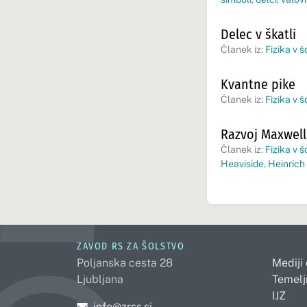
Delec v škatli
Članek iz:
Fizika v š
Kvantne pike
Članek iz:
Fizika v š
Razvoj Maxwell
Članek iz:
Fizika v š
Heaviside
,
Heinrich
ZAVOD RS ZA ŠOLSTVO
Poljanska cesta 28
Mediji
Ljubljana
Temelj
IJZ
Pošljite e-mail na
info@zrss.si