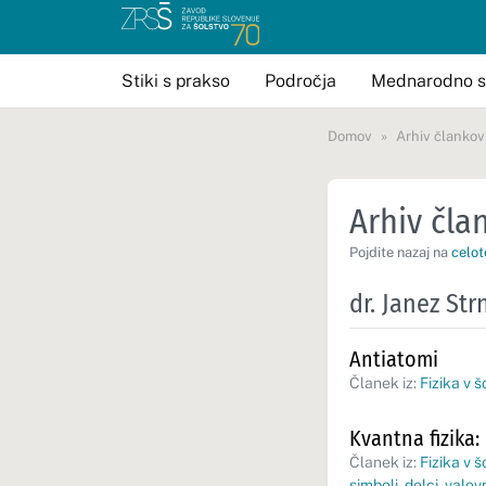
Stiki s prakso
Področja
Mednarodno s
Domov
Arhiv člankov
Arhiv član
Pojdite nazaj na
celot
dr. Janez Str
Antiatomi
Članek iz:
Fizika v š
Kvantna fizika:
Članek iz:
Fizika v š
simboli
,
delci
,
valov