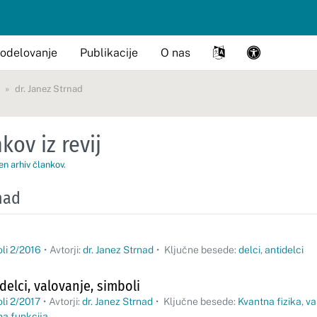
odelovanje
Publikacije
O nas
dr. Janez Strnad
kov iz revij
en arhiv člankov
.
nad
oli 2/2016
•
Avtorji:
dr. Janez Strnad
•
Ključne besede:
delci
,
antidelci
 delci, valovanje, simboli
oli 2/2017
•
Avtorji:
dr. Janez Strnad
•
Ključne besede:
Kvantna fizika
,
va
na funkcija