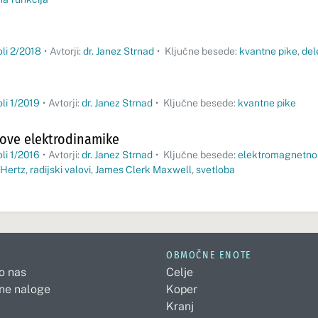
oli 2/2018
•
Avtorji:
dr. Janez Strnad
•
Ključne besede:
kvantne pike
,
del
oli 1/2019
•
Avtorji:
dr. Janez Strnad
•
Ključne besede:
kvantne pike
ove elektrodinamike
oli 1/2016
•
Avtorji:
dr. Janez Strnad
•
Ključne besede:
elektromagnetno
 Hertz
,
radijski valovi
,
James Clerk Maxwell
,
svetloba
OBMOČNE ENOTE
 o nas
Celje
ne naloge
Koper
Kranj