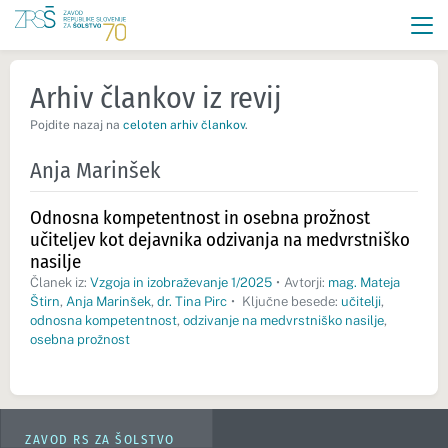
Arhiv člankov iz revij
Pojdite nazaj na
celoten arhiv člankov
.
Anja Marinšek
Odnosna kompetentnost in osebna prožnost
učiteljev kot dejavnika odzivanja na medvrstniško
nasilje
Članek iz:
Vzgoja in izobraževanje 1/2025
•
Avtorji:
mag. Mateja
Štirn
,
Anja Marinšek
,
dr. Tina Pirc
•
Ključne besede:
učitelji
,
odnosna kompetentnost
,
odzivanje na medvrstniško nasilje
,
osebna prožnost
ZAVOD RS ZA ŠOLSTVO