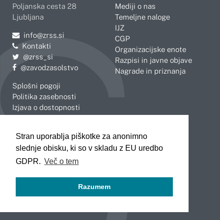
Poljanska cesta 28
Mediji o nas
Ljubljana
Temeljne naloge
IJZ
Pošljite e-mail na
info@zrss.si
CGP
Kontakti
Organizacijske enote
Pojdite na Twitter:
@zrss_si
Razpisi in javne objave
Pojdite na Facebook:
@zavodzasolstvo
Nagrade in priznanja
Splošni pogoji
Politika zasebnosti
Izjava o dostopnosti
OBMOČNE ENOTE
Stran uporablja piškotke za anonimno
Celje
Novo mesto
slednje obisku, ki so v skladu z EU uredbo
Koper
Slovenj Gradec
Kranj
GDPR.
Več o tem
Ljubljana
Maribor
Razumem
Murska Sobota
Nova Gorica