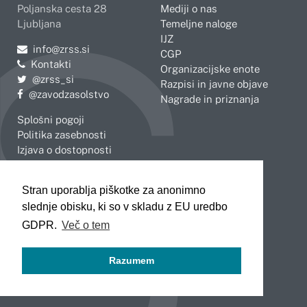
Poljanska cesta 28
Mediji o nas
Ljubljana
Temeljne naloge
IJZ
Pošljite e-mail na
info@zrss.si
CGP
Kontakti
Organizacijske enote
Pojdite na Twitter:
@zrss_si
Razpisi in javne objave
Pojdite na Facebook:
@zavodzasolstvo
Nagrade in priznanja
Splošni pogoji
Politika zasebnosti
Izjava o dostopnosti
OBMOČNE ENOTE
Stran uporablja piškotke za anonimno
Celje
Novo mesto
slednje obisku, ki so v skladu z EU uredbo
Koper
Slovenj Gradec
Kranj
GDPR.
Več o tem
Ljubljana
Maribor
Razumem
Murska Sobota
Nova Gorica