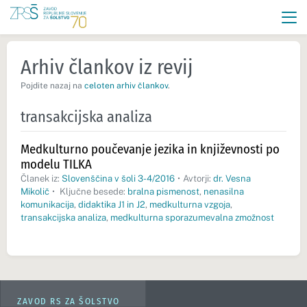
Arhiv člankov iz revij
Pojdite nazaj na
celoten arhiv člankov
.
transakcijska analiza
Medkulturno poučevanje jezika in književnosti po
modelu TILKA
Članek iz:
Slovenščina v šoli 3-4/2016
•
Avtorji:
dr. Vesna
Mikolič
•
Ključne besede:
bralna pismenost
,
nenasilna
komunikacija
,
didaktika J1 in J2
,
medkulturna vzgoja
,
transakcijska analiza
,
medkulturna sporazumevalna zmožnost
ZAVOD RS ZA ŠOLSTVO