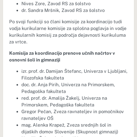
Nives Zore, Zavod RS za šolstvo
dr. Sandra Mršnik, Zavod RS za šolstvo
Po svoji funkciji so člani komisije za koordinacijo tudi
vodja kurikularne komisije za splošna poglavja in vodje
kurikularnih komisij za področja dejavnosti kurikuluma
za vrtce.
Komisija za koordinacijo prenove učnih načrtov v
osnovni šoli in gimnaziji
izr. prof. dr. Damijan Štefanc, Univerza v Ljubljani,
Filozofska fakulteta
doc. dr. Anja Pirih, Univerza na Primorskem,
Pedagoška fakulteta
red. prof. dr. Amalija Žakelj, Univerza na
Primorskem, Pedagoška fakulteta
Gregor Pečan, Zveza ravnateljev in pomočnikov
ravnateljev OŠ
mag. Alenka Krapež, Zveza srednjih šol in
dijaških domov Slovenije (Skupnost gimnazij)