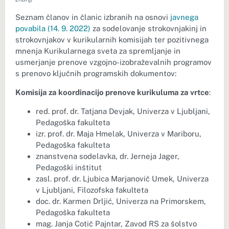
Seznam članov in članic izbranih na osnovi
javnega
povabila (14. 9. 2022)
za sodelovanje strokovnjakinj in
strokovnjakov v kurikularnih komisijah ter pozitivnega
mnenja Kurikularnega sveta za spremljanje in
usmerjanje prenove vzgojno-izobraževalnih programov
s prenovo ključnih programskih dokumentov:
Komisija za koordinacijo prenove kurikuluma za vrtce
:
red. prof. dr. Tatjana Devjak, Univerza v Ljubljani,
Pedagoška fakulteta
izr. prof. dr. Maja Hmelak, Univerza v Mariboru,
Pedagoška fakulteta
znanstvena sodelavka, dr. Jerneja Jager,
Pedagoški inštitut
zasl. prof. dr. Ljubica Marjanovič Umek, Univerza
v Ljubljani, Filozofska fakulteta
doc. dr. Karmen Drljić, Univerza na Primorskem,
Pedagoška fakulteta
mag. Janja Cotič Pajntar, Zavod RS za šolstvo