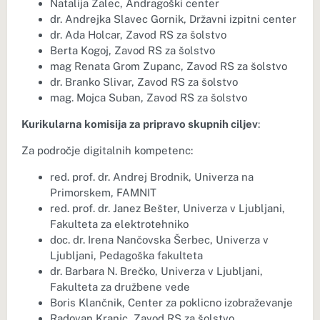
Natalija Žalec, Andragoški center
dr. Andrejka Slavec Gornik, Državni izpitni center
dr. Ada Holcar, Zavod RS za šolstvo
Berta Kogoj, Zavod RS za šolstvo
mag Renata Grom Zupanc, Zavod RS za šolstvo
dr. Branko Slivar, Zavod RS za šolstvo
mag. Mojca Suban, Zavod RS za šolstvo
Kurikularna komisija za pripravo skupnih ciljev
:
Za področje digitalnih kompetenc:
red. prof. dr. Andrej Brodnik, Univerza na
Primorskem, FAMNIT
red. prof. dr. Janez Bešter, Univerza v Ljubljani,
Fakulteta za elektrotehniko
doc. dr. Irena Nančovska Šerbec, Univerza v
Ljubljani, Pedagoška fakulteta
dr. Barbara N. Brečko, Univerza v Ljubljani,
Fakulteta za družbene vede
Boris Klančnik, Center za poklicno izobraževanje
Radovan Kranjc, Zavod RS za šolstvo.