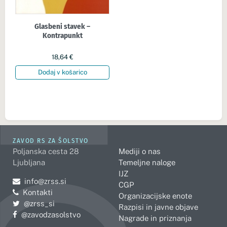
Glasbeni stavek –
Kontrapunkt
18,64
€
Dodaj v košarico
ZAVOD RS ZA ŠOLSTVO
Poljanska cesta 28
Mediji o nas
Ljubljana
Temeljne naloge
IJZ
Pošljite e-mail na
info@zrss.si
CGP
Kontakti
Organizacijske enote
Pojdite na Twitter:
@zrss_si
Razpisi in javne objave
Pojdite na Facebook:
@zavodzasolstvo
Nagrade in priznanja