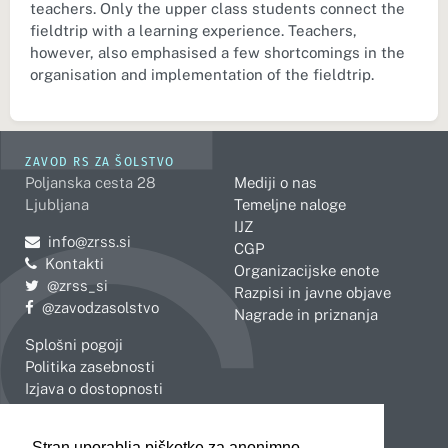
teachers. Only the upper class students connect the
fieldtrip with a learning experience. Teachers,
however, also emphasised a few shortcomings in the
organisation and implementation of the fieldtrip.
ZAVOD RS ZA ŠOLSTVO
Poljanska cesta 28
Mediji o nas
Ljubljana
Temeljne naloge
IJZ
Pošljite e-mail na
info@zrss.si
CGP
Kontakti
Organizacijske enote
Pojdite na Twitter:
@zrss_si
Razpisi in javne objave
Pojdite na Facebook:
@zavodzasolstvo
Nagrade in priznanja
Splošni pogoji
Politika zasebnosti
Izjava o dostopnosti
OBMOČNE ENOTE
Stran uporablja piškotke za anonimno