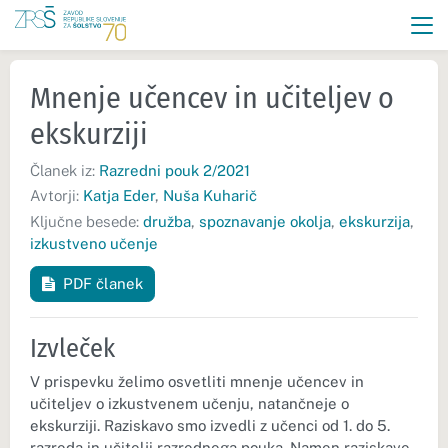
Mnenje učencev in učiteljev o
ekskurziji
Članek iz:
Razredni pouk 2/2021
Avtorji:
Katja Eder
,
Nuša Kuharič
Ključne besede:
družba
,
spoznavanje okolja
,
ekskurzija
,
izkustveno učenje
PDF članek
Izvleček
V prispevku želimo osvetliti mnenje učencev in
učiteljev o izkustvenem učenju, natančneje o
ekskurziji. Raziskavo smo izvedli z učenci od 1. do 5.
razreda in učitelji razrednega pouka. Namen raziskave