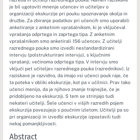
je bil ugotoviti mnenje učencev in učiteljev o
organizaciji ekskurzije pri pouku spoznavanje okolja in
družbe. Za zbiranje podatkov pri učencih smo uporabili
anketiranje z anketnim vprašalnikom, ki je vključeval
vprašanja odprtega in zaprtega tipa. Z anketnim
vprašalnikom smo anketirali 156 učencev. Z učitelji
razrednega pouka smo izvedli nestandardizirani
intervju (polstrukturirani intervju), s ključnimi
vprašanji, večinoma odprtega tipa. V intervju smo
vključi pet učiteljev razrednega pouka (razrednikov). Iz
raziskave je razvidno, da imajo vsi učenci pouk raje, če
ta poteka v obliki ekskurzije, kot pa v učilnici. Prav tako
učenci menijo, da je njihovo znanje trajnejše, če je
pridobljeno na ekskurziji. S tem se strinjajo tudi
nekateri učitelji. Šele učenci v višjih razredih pojem
ekskurzija povezujejo s poučnim izletom. Učitelji pa so
pri organizaciji in izvedbi ekskurzije izpostavili tudi
nekaj pomanjkljivosti.
Abstract