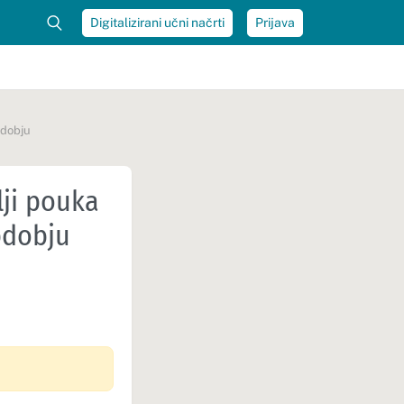
Digitalizirani učni načrti
Prijava
bdobju
lji pouka
bdobju