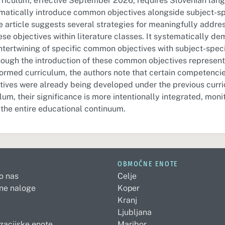
riculum, effective September 2026, requires Slovenian lang
matically introduce common objectives alongside subject-sp
he article suggests several strategies for meaningfully addre
se objectives within literature classes. It systematically de
ntertwining of specific common objectives with subject-speci
hough the introduction of these common objectives represents
eformed curriculum, the authors note that certain competenci
ives were already being developed under the previous curri
um, their significance is more intentionally integrated, moni
the entire educational continuum.
OBMOČNE ENOTE
 o nas
Celje
ne naloge
Koper
Kranj
Ljubljana
zacijske enote
Maribor