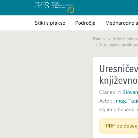
Stiki s prakso
Področja
Mednarodno s
Domov
Arhiv člankov
Uresničevanje skupni
Uresničev
književno
Članek iz:
Sloven
Avtorji:
mag. Tatj
Ključne besede:
PDF bo doseglj