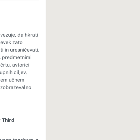
vezuje, da hkrati
pevek zato
i in uresničevati.
 s predmetnimi
rtu, avtorici
pnih ciljev,
jenem učnem
-izobraževalno
 Third