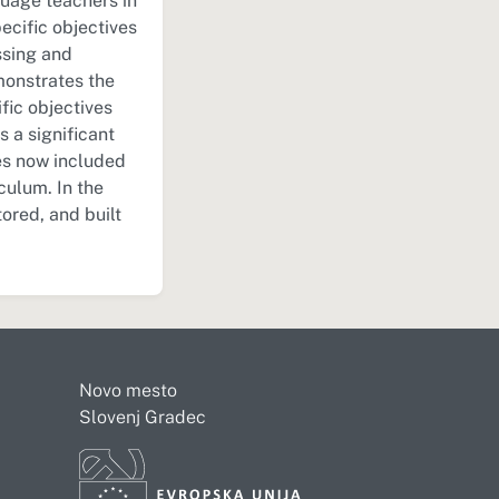
uage teachers in
ecific objectives
ssing and
monstrates the
fic objectives
 a significant
es now included
culum. In the
tored, and built
Novo mesto
Slovenj Gradec