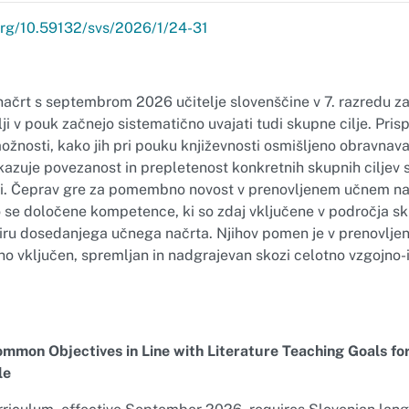
.org/10.59132/svs/2026/1/24-31
načrt s septembrom 2026 učitelje slovenščine v 7. razredu za
ji v pouk začnejo sistematično uvajati tudi skupne cilje. Pris
žnosti, kako jih pri pouku književnosti osmišljeno obravnavat
kazuje povezanost in prepletenost konkretnih skupnih ciljev
ami. Čeprav gre za pomembno novost v prenovljenem učnem nač
o se določene kompetence, ki so zdaj vključene v področja sku
kviru dosedanjega učnega načrta. Njihov pomen je v prenovl
tno vključen, spremljan in nadgrajevan skozi celotno vzgojno
mon Objectives in Line with Literature Teaching Goals for
le