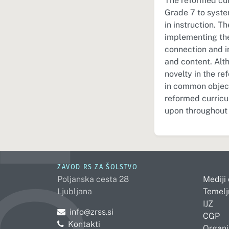
The reformed cur
Grade 7 to syste
in instruction. T
implementing the
connection and i
and content. Alt
novelty in the r
in common object
reformed curricul
upon throughout 
ZAVOD RS ZA ŠOLSTVO
Poljanska cesta 28
Mediji
Ljubljana
Temelj
IJZ
Pošljite e-mail na
info@zrss.si
CGP
Kontakti
Organi