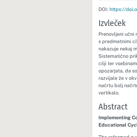
DOI:
https://doi
Izvleček
Prenovljeni učni 
s predmetnimi cil
nakazuje nekaj mo
Sistematično pri
cilji ter vsebin
opozarjata, da s
razvijale že v o
načrtu bolj načr
vertikalo.
Abstract
Implementing Com
Educational Cyc