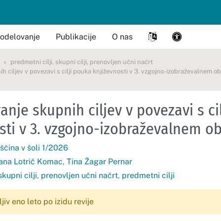
odelovanje
Publikacije
O nas
predmetni cilji
,
skupni cilji
,
prenovljen učni načrt
h ciljev v povezavi s cilji pouka književnosti v 3. vzgojno-izobraževalnem o
anje skupnih ciljev v povezavi s ci
sti v 3. vzgojno-izobraževalnem o
ščina v šoli 1/2026
ana Lotrič Komac
,
Tina Žagar Pernar
skupni cilji
,
prenovljen učni načrt
,
predmetni cilji
iv eno leto po izidu revije