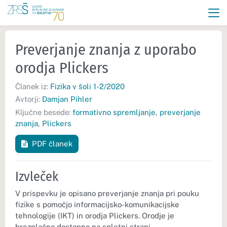
Preverjanje znanja z uporabo
orodja Plickers
Članek iz:
Fizika v šoli 1-2/2020
Avtorji:
Damjan Pihler
Ključne besede:
formativno spremljanje
,
preverjanje
znanja
,
Plickers
PDF članek
Izvleček
V prispevku je opisano preverjanje znanja pri pouku
fizike s pomočjo informacijsko-komunikacijske
tehnologije (IKT) in orodja Plickers. Orodje je
brezplačno dostopno na spletni strani