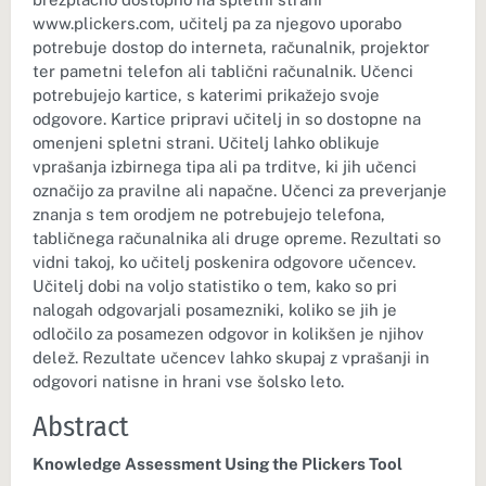
www.plickers.com, učitelj pa za njegovo uporabo
potrebuje dostop do interneta, računalnik, projektor
ter pametni telefon ali tablični računalnik. Učenci
potrebujejo kartice, s katerimi prikažejo svoje
odgovore. Kartice pripravi učitelj in so dostopne na
omenjeni spletni strani. Učitelj lahko oblikuje
vprašanja izbirnega tipa ali pa trditve, ki jih učenci
označijo za pravilne ali napačne. Učenci za preverjanje
znanja s tem orodjem ne potrebujejo telefona,
tabličnega računalnika ali druge opreme. Rezultati so
vidni takoj, ko učitelj poskenira odgovore učencev.
Učitelj dobi na voljo statistiko o tem, kako so pri
nalogah odgovarjali posamezniki, koliko se jih je
odločilo za posamezen odgovor in kolikšen je njihov
delež. Rezultate učencev lahko skupaj z vprašanji in
odgovori natisne in hrani vse šolsko leto.
Abstract
Knowledge Assessment Using the Plickers Tool