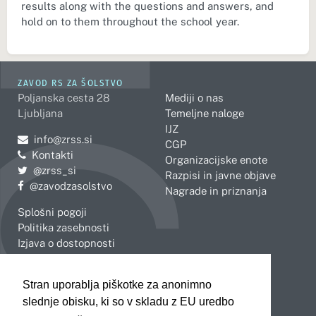
results along with the questions and answers, and
hold on to them throughout the school year.
ZAVOD RS ZA ŠOLSTVO
Poljanska cesta 28
Mediji o nas
Ljubljana
Temeljne naloge
IJZ
Pošljite e-mail na
info@zrss.si
CGP
Kontakti
Organizacijske enote
Pojdite na Twitter:
@zrss_si
Razpisi in javne objave
Pojdite na Facebook:
@zavodzasolstvo
Nagrade in priznanja
Splošni pogoji
Politika zasebnosti
Izjava o dostopnosti
OBMOČNE ENOTE
Stran uporablja piškotke za anonimno
Celje
Novo mesto
slednje obisku, ki so v skladu z EU uredbo
Koper
Slovenj Gradec