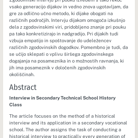
vsako generacijo dijakov in vedno znova ugotavljam, da
gre za odlično učno metodo, ki dijake obogati na
različnih področjih. Intervju dijakom omogoča izkušnjo
dela z zgodovinskimi viri, pridobljeno znanje pri pouku
pa tako konkretizirajo in nadgradijo. Pri dijakih tudi
vzbuja empatijo in spoštovanje do udeležencev
različnih zgodovinskih dogodkov. Pomembno je tudi, da
se učijo sklepati o vplivu širšega zgodovinskega
dogajanja na posameznika in o možnostih ravnanja, ki
jih ima posameznik v določenih zgodovinskih
okoliščinah.
Abstract
Interview in Secondary Technical School History
Class
The article focuses on the method of a historical
interview and its application in a secondary vocational
school. The author assigns the task of conducting a
historical interview to practically every generation of