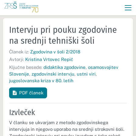
Intervju pri pouku zgodovine
na srednji tehniški šoli
Članek iz:
Zgodovina v šoli 2/2018
Avtorji:
Kristina Vrtovec Repič
Ključne besede:
didaktika zgodovine
,
osamosvojitev
Slovenije
,
zgodovinski intervju
,
ustni viri
,
jugoslovanska kriza v 80. letih
PDF članek
Izvleček
V članku se ukvarjam z metodo zgodovinskega
intervjuja in njegovo uporabo na srednji strokovni šoli.
Zgodovinski intervju pri pouku izvedem s tako rekoč