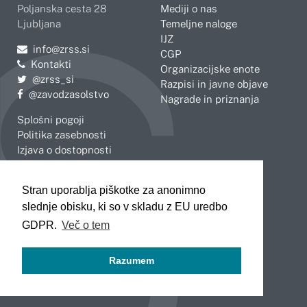
Poljanska cesta 28
Mediji o nas
Ljubljana
Temeljne naloge
IJZ
Pošljite e-mail na
info@zrss.si
CGP
Kontakti
Organizacijske enote
Pojdite na Twitter:
@zrss_si
Razpisi in javne objave
Pojdite na Facebook:
@zavodzasolstvo
Nagrade in priznanja
Splošni pogoji
Politika zasebnosti
Izjava o dostopnosti
OBMOČNE ENOTE
Stran uporablja piškotke za anonimno
Celje
Novo mesto
slednje obisku, ki so v skladu z EU uredbo
Koper
Slovenj Gradec
Kranj
GDPR.
Več o tem
Ljubljana
Maribor
Razumem
Murska Sobota
Nova Gorica