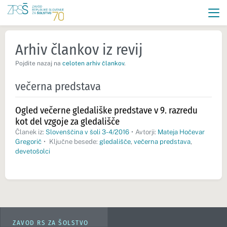
Arhiv člankov iz revij
Pojdite nazaj na
celoten arhiv člankov
.
večerna predstava
Ogled večerne gledališke predstave v 9. razredu
kot del vzgoje za gledališče
Članek iz:
Slovenščina v šoli 3-4/2016
•
Avtorji:
Mateja Hočevar
Gregorič
•
Ključne besede:
gledališče
,
večerna predstava
,
devetošolci
ZAVOD RS ZA ŠOLSTVO