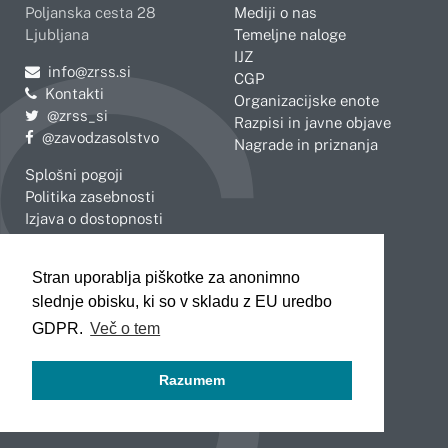
Poljanska cesta 28
Mediji o nas
Ljubljana
Temeljne naloge
IJZ
Pošljite e-mail na
info@zrss.si
CGP
Kontakti
Organizacijske enote
Pojdite na Twitter:
@zrss_si
Razpisi in javne objave
Pojdite na Facebook:
@zavodzasolstvo
Nagrade in priznanja
Splošni pogoji
Politika zasebnosti
Izjava o dostopnosti
OBMOČNE ENOTE
Stran uporablja piškotke za anonimno
Celje
Novo mesto
slednje obisku, ki so v skladu z EU uredbo
Koper
Slovenj Gradec
Kranj
GDPR.
Več o tem
Ljubljana
Maribor
Razumem
Murska Sobota
Nova Gorica