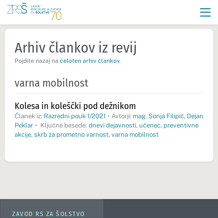
Arhiv člankov iz revij
Pojdite nazaj na
celoten arhiv člankov
.
varna mobilnost
Kolesa in koleščki pod dežnikom
Članek iz:
Razredni pouk 1/2021
•
Avtorji:
mag. Sonja Filipič
,
Dejan
Peklar
•
Ključne besede:
dnevi dejavnosti
,
učenec
,
preventivne
akcije
,
skrb za prometno varnost
,
varna mobilnost
ZAVOD RS ZA ŠOLSTVO