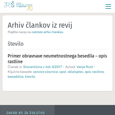
Arhiv člankov iz revij
Pojdite nazaj na
celoten arhiv člankov
.
število
Primer obravnave neumetnostnega besedila – opis
rastline
Članek iz:
Slovenščina v šoli 3/2017
•
Avtorji:
Vanja Rušt
•
Ključne besede:
osnove slovnice
,
spol
,
sklanjatev
,
opis rastline
,
besedišče
,
število
ZAVOD RS ZA ŠOLSTVO