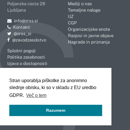
Poljanska cesta 28
Mediji o nas
Ljubljana
Temeljne naloge
IJZ
Pošljite e-mail na
info@zrss.si
CGP
Kontakti
Organizacijske enote
Pojdite na Twitter:
@zrss_si
Razpisi in javne objave
Pojdite na Facebook:
@zavodzasolstvo
Nagrade in priznanja
Splošni pogoji
Politika zasebnosti
Izjava o dostopnosti
OBMOČNE ENOTE
Stran uporablja piškotke za anonimno
Celje
Novo mesto
slednje obisku, ki so v skladu z EU uredbo
Koper
Slovenj Gradec
Kranj
GDPR.
Več o tem
Ljubljana
Maribor
Razumem
Murska Sobota
Nova Gorica