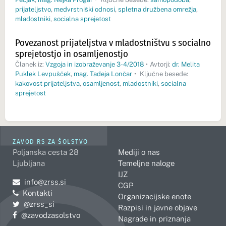
prijateljstvo
,
medvrstniški odnosi
,
spletna družbena omrežja
,
mladostniki
,
socialna sprejetost
Povezanost prijateljstva v mladostništvu s socialno
sprejetostjo in osamljenostjo
Članek iz:
Vzgoja in izobraževanje 3-4/2018
•
Avtorji:
dr. Melita
Puklek Levpušček
,
mag. Tadeja Lončar
•
Ključne besede:
kakovost prijateljstva
,
osamljenost
,
mladostniki
,
socialna
sprejetost
ZAVOD RS ZA ŠOLSTVO
Poljanska cesta 28
Mediji o nas
Ljubljana
Temeljne naloge
IJZ
Pošljite e-mail na
info@zrss.si
CGP
Kontakti
Organizacijske enote
Pojdite na Twitter:
@zrss_si
Razpisi in javne objave
Pojdite na Facebook:
@zavodzasolstvo
Nagrade in priznanja