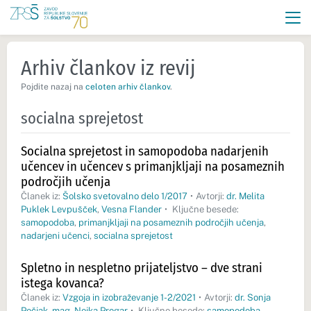
Arhiv člankov iz revij
Pojdite nazaj na
celoten arhiv člankov
.
socialna sprejetost
Socialna sprejetost in samopodoba nadarjenih
učencev in učencev s primanjkljaji na posameznih
področjih učenja
Članek iz:
Šolsko svetovalno delo 1/2017
•
Avtorji:
dr. Melita
Puklek Levpušček
,
Vesna Flander
•
Ključne besede:
samopodoba
,
primanjkljaji na posameznih področjih učenja
,
nadarjeni učenci
,
socialna sprejetost
Spletno in nespletno prijateljstvo – dve strani
istega kovanca?
Članek iz:
Vzgoja in izobraževanje 1-2/2021
•
Avtorji:
dr. Sonja
Pečjak
,
mag. Nejka Progar
•
Ključne besede:
samopodoba
,