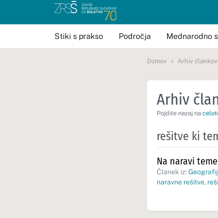
Stiki s prakso
Področja
Mednarodno s
Domov
Arhiv člankov
Arhiv član
Pojdite nazaj na
celot
rešitve ki te
Na naravi teme
Članek iz:
Geografij
naravne rešitve
,
reš