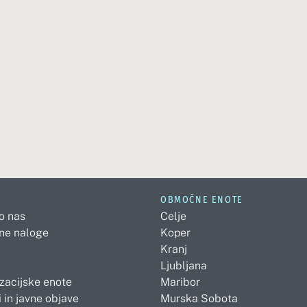
OBMOČNE ENOTE
 o nas
Celje
ne naloge
Koper
Kranj
Ljubljana
zacijske enote
Maribor
 in javne objave
Murska Sobota