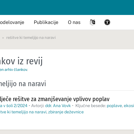
odelovanje
Publikacije
O nas
rešitve ki temeljijo na naravi
kov iz revij
en arhiv člankov
.
meljijo na naravi
lječe rešitve za zmanjševanje vplivov poplav
a v šoli 2/2024
•
Avtorji:
ddr. Ana Vovk
•
Ključne besede:
poplave
,
ekosi
itve ki temeljijo na naravi
,
zbiranje deževnice