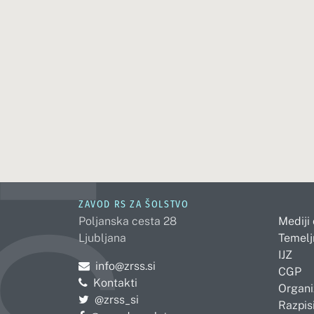
ZAVOD RS ZA ŠOLSTVO
Poljanska cesta 28
Mediji
Ljubljana
Temelj
IJZ
Pošljite e-mail na
info@zrss.si
CGP
Kontakti
Organi
Pojdite na Twitter:
@zrss_si
Razpisi