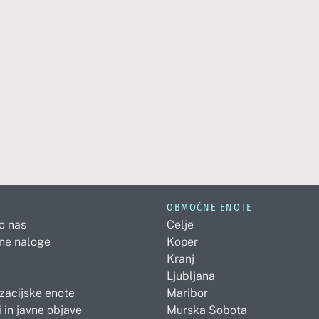
OBMOČNE ENOTE
 o nas
Celje
ne naloge
Koper
Kranj
Ljubljana
zacijske enote
Maribor
 in javne objave
Murska Sobota