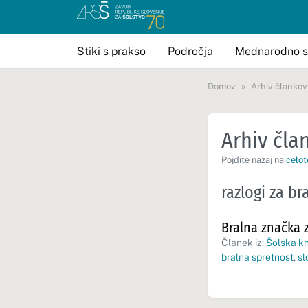
Stiki s prakso
Področja
Mednarodno s
Domov
Arhiv člankov
Arhiv član
Pojdite nazaj na
celot
razlogi za br
Bralna značka 
Članek iz:
Šolska kn
bralna spretnost
,
sl