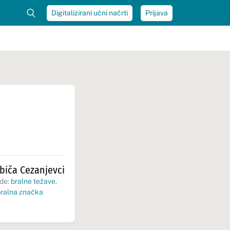
Digitalizirani učni načrti
Prijava
biča Cezanjevci
de:
bralne težave
,
ralna značka