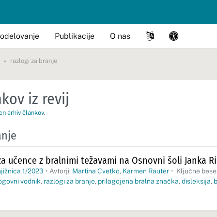
odelovanje
Publikacije
O nas
razlogi za branje
kov iz revij
en arhiv člankov
.
anje
za učence z bralnimi težavami na Osnovni šoli Janka Ri
jižnica 1/2023
•
Avtorji:
Martina Cvetko
,
Karmen Rauter
•
Ključne bese
ogovni vodnik
,
razlogi za branje
,
prilagojena bralna značka
,
disleksija
,
b