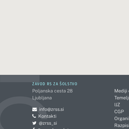
ZAVOD RS ZA ŠOLSTVO
Poljanska cesta 28
Mediji
Ljubljana
Temelj
IJZ
Pošljite e-mail na
info@zrss.si
CGP
Kontakti
Organi
Pojdite na Twitter:
@zrss_si
Razpisi