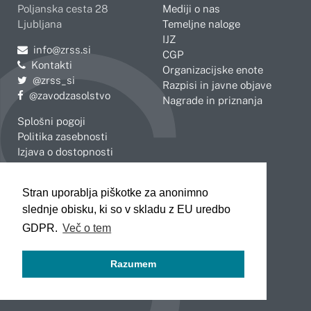
Poljanska cesta 28
Mediji o nas
Ljubljana
Temeljne naloge
IJZ
Pošljite e-mail na
info@zrss.si
CGP
Kontakti
Organizacijske enote
Pojdite na Twitter:
@zrss_si
Razpisi in javne objave
Pojdite na Facebook:
@zavodzasolstvo
Nagrade in priznanja
Splošni pogoji
Politika zasebnosti
Izjava o dostopnosti
OBMOČNE ENOTE
Stran uporablja piškotke za anonimno
Celje
Novo mesto
slednje obisku, ki so v skladu z EU uredbo
Koper
Slovenj Gradec
Kranj
GDPR.
Več o tem
Ljubljana
Maribor
Razumem
Murska Sobota
Nova Gorica