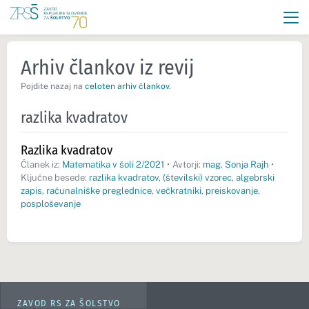
Arhiv člankov iz revij
Pojdite nazaj na
celoten arhiv člankov
.
razlika kvadratov
Razlika kvadratov
Članek iz:
Matematika v šoli 2/2021
•
Avtorji:
mag. Sonja Rajh
•
Ključne besede:
razlika kvadratov
,
(številski) vzorec
,
algebrski
zapis
,
računalniške preglednice
,
večkratniki
,
preiskovanje
,
posploševanje
ZAVOD RS ZA ŠOLSTVO