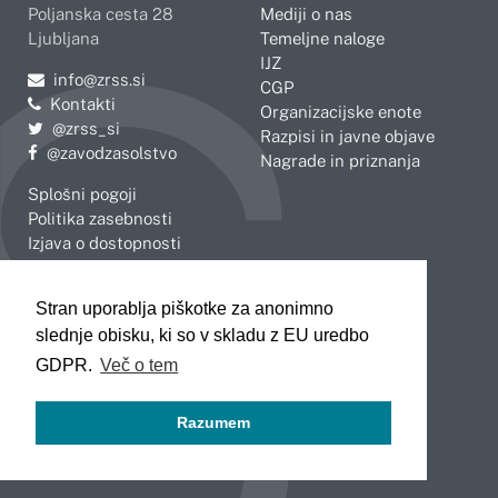
Poljanska cesta 28
Mediji o nas
Ljubljana
Temeljne naloge
IJZ
Pošljite e-mail na
info@zrss.si
CGP
Kontakti
Organizacijske enote
Pojdite na Twitter:
@zrss_si
Razpisi in javne objave
Pojdite na Facebook:
@zavodzasolstvo
Nagrade in priznanja
Splošni pogoji
Politika zasebnosti
Izjava o dostopnosti
OBMOČNE ENOTE
Stran uporablja piškotke za anonimno
Celje
Novo mesto
slednje obisku, ki so v skladu z EU uredbo
Koper
Slovenj Gradec
Kranj
GDPR.
Več o tem
Ljubljana
Maribor
Razumem
Murska Sobota
Nova Gorica