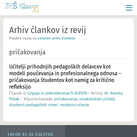
Arhiv člankov iz revij
Pojdite nazaj na
celoten arhiv člankov
.
pričakovanja
Učitelji prihodnjih pedagoških delavcev kot
modeli poučevanja in profesionalnega odnosa –
pričakovanja študentov kot namig za kritično
refleksijo
Članek iz:
Vzgoja in izobraževanje 5-6/2019
•
Avtorji:
dr. Alenka
Polak
•
Ključne besede:
pričakovanja
,
visokošolski učitelji
,
študenti pedagoških smeri
,
modelno učenje
ZAVOD RS ZA ŠOLSTVO